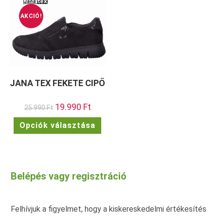
AKCIÓ!
JANA TEX FEKETE CIPŐ
Original
19.990
Ft
Current
25.990
Ft
price
price
was:
is:
Ennek
Opciók választása
25.990 Ft.
19.990 Ft.
a
terméknek
több
variációja
van.
A
változatok
Belépés vagy regisztráció
a
termékoldalon
választhatók
ki
Felhívjuk a figyelmet, hogy a kiskereskedelmi értékesítés