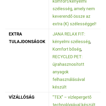
komfort/kényelmi
szélesség, amely nem
keverendő össze az
extra (K) szélességgel!
EXTRA
JANA RELAX FIT:
TULAJDONSÁGOK
kényelmi szélesség
,
Komfort bőség
,
RECYCLED PET:
újrahasznosított
anyagok
felhasználásával
készült
VÍZÁLLÓSÁG
"TEX" – vízlepergető
technológiával készült