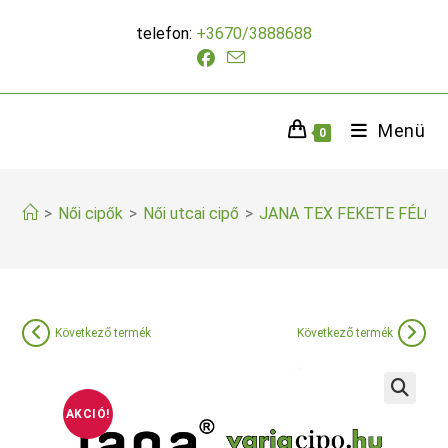
Skip
telefon:
+3670/3888688
to
content
Menü
0
>
Női cipők
>
Női utcai cipő
>
JANA TEX FEKETE FÉLCI
Következő termék
Következő termék
AKCIÓ!