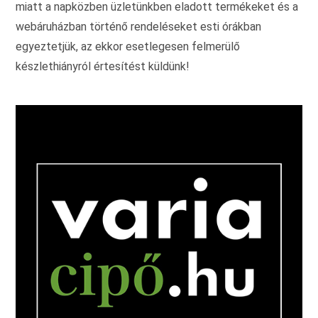
miatt a napközben üzletünkben eladott termékeket és a
webáruházban történő rendeléseket esti órákban
egyeztetjük, az ekkor esetlegesen felmerülő
készlethiányról értesítést küldünk!