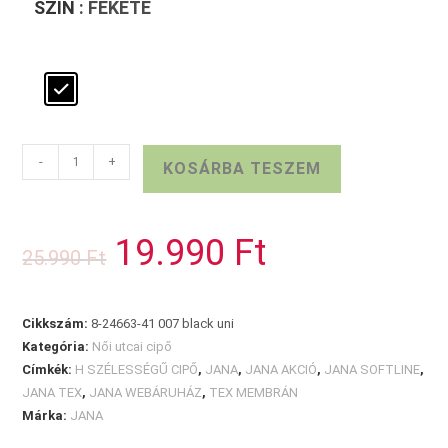
SZÍN
: FEKETE
JANA
-
+
KOSÁRBA TESZEM
TEX
FEKETE
FÉLCIPŐ
19.990
Ft
Original
Current
25.990
Ft
mennyiség
price
price
was:
is:
25.990 Ft.
19.990 Ft.
Cikkszám:
8-24663-41 007 black uni
Kategória:
Női utcai cipő
Címkék:
H SZÉLESSÉGŰ CIPŐ
,
JANA
,
JANA AKCIÓ
,
JANA SOFTLINE
,
JANA TEX
,
JANA WEBÁRUHÁZ
,
TEX MEMBRÁN
Márka:
JANA