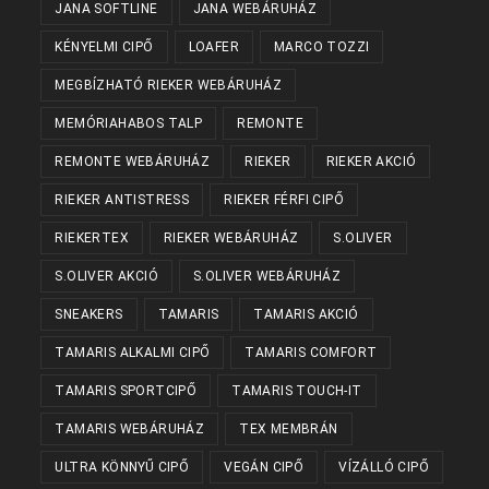
JANA SOFTLINE
JANA WEBÁRUHÁZ
KÉNYELMI CIPŐ
LOAFER
MARCO TOZZI
MEGBÍZHATÓ RIEKER WEBÁRUHÁZ
MEMÓRIAHABOS TALP
REMONTE
REMONTE WEBÁRUHÁZ
RIEKER
RIEKER AKCIÓ
RIEKER ANTISTRESS
RIEKER FÉRFI CIPŐ
RIEKERTEX
RIEKER WEBÁRUHÁZ
S.OLIVER
S.OLIVER AKCIÓ
S.OLIVER WEBÁRUHÁZ
SNEAKERS
TAMARIS
TAMARIS AKCIÓ
TAMARIS ALKALMI CIPŐ
TAMARIS COMFORT
TAMARIS SPORTCIPŐ
TAMARIS TOUCH-IT
TAMARIS WEBÁRUHÁZ
TEX MEMBRÁN
ULTRA KÖNNYŰ CIPŐ
VEGÁN CIPŐ
VÍZÁLLÓ CIPŐ