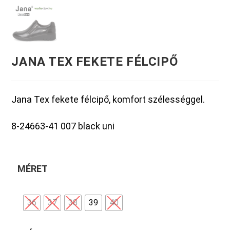
JANA TEX FEKETE FÉLCIPŐ
Jana Tex fekete félcipő, komfort szélességgel.
8-24663-41 007 black uni
MÉRET
36
37
38
39
40