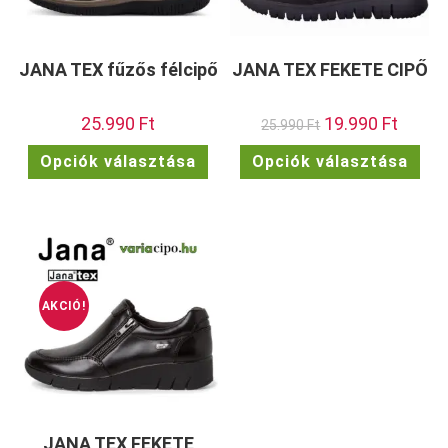
JANA TEX fűzős félcipő
JANA TEX FEKETE CIPŐ
25.990
Ft
Original
19.990
Ft
Current
25.990
Ft
price
price
was:
is:
Ennek
Enn
Opciók választása
Opciók választása
25.990 Ft.
19.990 F
a
a
terméknek
ter
több
töb
variációja
vari
van.
van.
A
A
változatok
vált
a
a
termékoldalon
term
választhatók
vála
ki
ki
AKCIÓ!
JANA TEX FEKETE