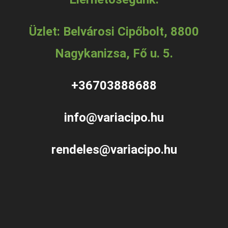
Üzlet: Belvárosi Cipőbolt, 8800
Nagykanizsa, Fő u. 5.
+36703888688
info@variacipo.hu
rendeles@variacipo.hu