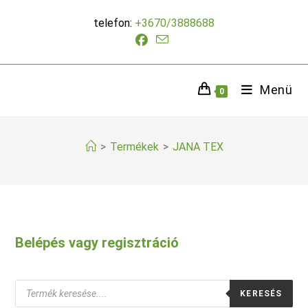
Skip
telefon:
+3670/3888688
to
content
Menü
0
>
Termékek
>
JANA TEX
Belépés vagy regisztráció
Products
KERESÉS
search