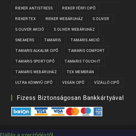
RIEKER ANTISTRESS
RIEKER FÉRFI CIPŐ
RIEKERTEX
RIEKER WEBÁRUHÁZ
S.OLIVER
S.OLIVER AKCIÓ
S.OLIVER WEBÁRUHÁZ
SNEAKERS
TAMARIS
TAMARIS AKCIÓ
TAMARIS ALKALMI CIPŐ
TAMARIS COMFORT
TAMARIS SPORTCIPŐ
TAMARIS TOUCH-IT
TAMARIS WEBÁRUHÁZ
TEX MEMBRÁN
ULTRA KÖNNYŰ CIPŐ
VEGÁN CIPŐ
VÍZÁLLÓ CIPŐ
Fizess Biztonságosan Bankkártyával
Készítette:
Kanizsaweb
Elállás a szerződéstől