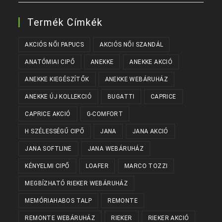
Termék Címkék
AKCIÓS NŐI PAPUCS
AKCIÓS NŐI SZANDÁL
ANATÓMIAI CIPŐ
ANEKKE
ANEKKE AKCIÓ
ANEKKE KIEGÉSZÍTŐK
ANEKKE WEBÁRUHÁZ
ANEKKE ÚJ KOLLEKCIÓ
BUGATTI
CAPRICE
CAPRICE AKCIÓ
G-COMFORT
H SZÉLESSÉGŰ CIPŐ
JANA
JANA AKCIÓ
JANA SOFTLINE
JANA WEBÁRUHÁZ
KÉNYELMI CIPŐ
LOAFER
MARCO TOZZI
MEGBÍZHATÓ RIEKER WEBÁRUHÁZ
MEMÓRIAHABOS TALP
REMONTE
REMONTE WEBÁRUHÁZ
RIEKER
RIEKER AKCIÓ