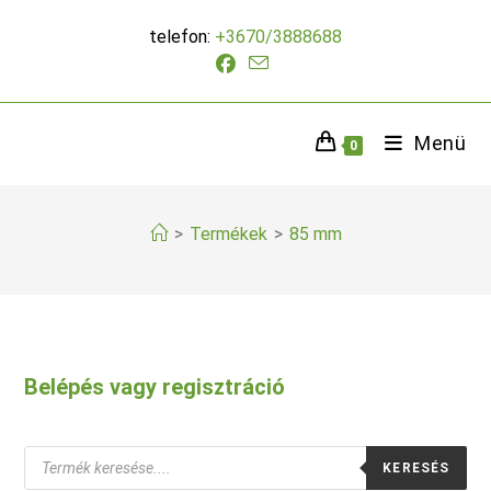
Skip
telefon:
+3670/3888688
to
content
Menü
0
>
Termékek
>
85 mm
Belépés vagy regisztráció
Products
KERESÉS
search