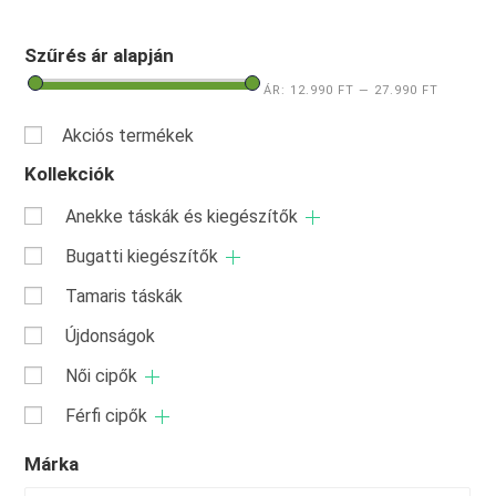
Szűrés ár alapján
ÁR:
12.990 FT
—
27.990 FT
Akciós termékek
Kollekciók
Anekke táskák és kiegészítők
Bugatti kiegészítők
Tamaris táskák
Újdonságok
Női cipők
Férfi cipők
Márka