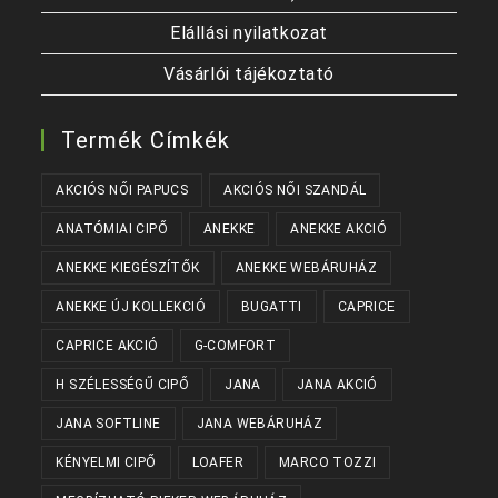
Elállási nyilatkozat
Vásárlói tájékoztató
Termék Címkék
AKCIÓS NŐI PAPUCS
AKCIÓS NŐI SZANDÁL
ANATÓMIAI CIPŐ
ANEKKE
ANEKKE AKCIÓ
ANEKKE KIEGÉSZÍTŐK
ANEKKE WEBÁRUHÁZ
ANEKKE ÚJ KOLLEKCIÓ
BUGATTI
CAPRICE
CAPRICE AKCIÓ
G-COMFORT
H SZÉLESSÉGŰ CIPŐ
JANA
JANA AKCIÓ
JANA SOFTLINE
JANA WEBÁRUHÁZ
KÉNYELMI CIPŐ
LOAFER
MARCO TOZZI