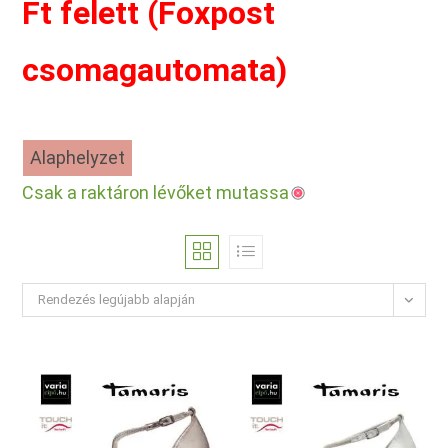
Ft felett (Foxpost
csomagautomata)
Alaphelyzet
Csak a raktáron lévőket mutassa
Rendezés legújabb alapján