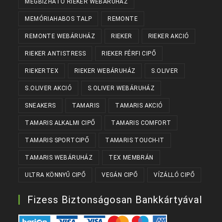
MEGBÍZHATÓ RIEKER WEBÁRUHÁZ
MEMÓRIAHABOS TALP
REMONTE
REMONTE WEBÁRUHÁZ
RIEKER
RIEKER AKCIÓ
RIEKER ANTISTRESS
RIEKER FÉRFI CIPŐ
RIEKERTEX
RIEKER WEBÁRUHÁZ
S.OLIVER
S.OLIVER AKCIÓ
S.OLIVER WEBÁRUHÁZ
SNEAKERS
TAMARIS
TAMARIS AKCIÓ
TAMARIS ALKALMI CIPŐ
TAMARIS COMFORT
TAMARIS SPORTCIPŐ
TAMARIS TOUCH-IT
TAMARIS WEBÁRUHÁZ
TEX MEMBRÁN
ULTRA KÖNNYŰ CIPŐ
VEGÁN CIPŐ
VÍZÁLLÓ CIPŐ
Fizess Biztonságosan Bankkártyával