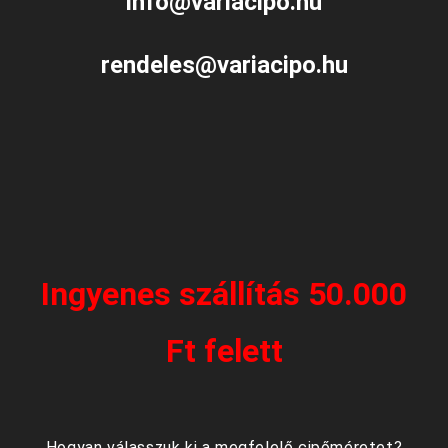
info@variacipo.hu
rendeles@variacipo.hu
Ingyenes szállítás 50.000
Ft felett
Hogyan válasszuk ki a megfelelő cipőméretet?