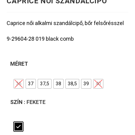
CAPRICE NŐI SZANDÁLCIPŐ
Caprice női alkalmi szandálcipő, bőr felsőrésszel
9-29604-28 019 black comb
MÉRET
36
37
37,5
38
38,5
39
40
SZÍN
: FEKETE