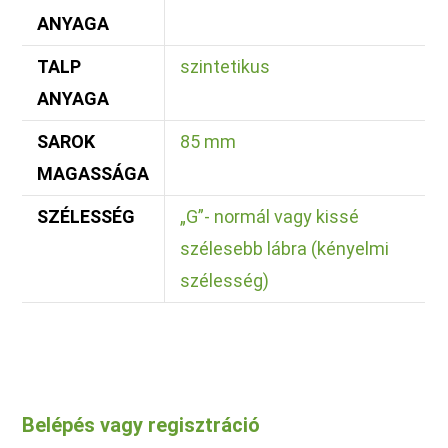
ANYAGA
TALP
szintetikus
ANYAGA
SAROK
85 mm
MAGASSÁGA
SZÉLESSÉG
„G”- normál vagy kissé
szélesebb lábra (kényelmi
szélesség)
Belépés vagy regisztráció