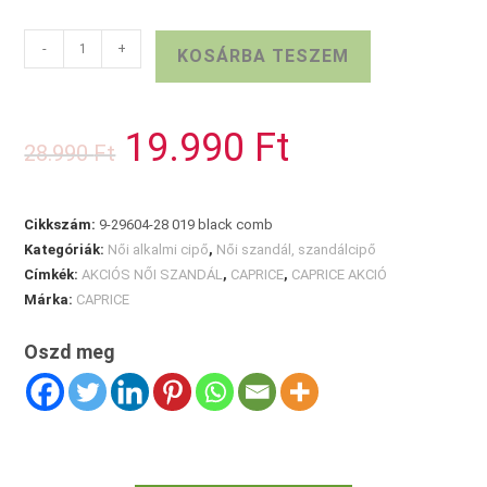
CAPRICE
-
+
KOSÁRBA TESZEM
NŐI
SZANDÁLCIPŐ
mennyiség
19.990
Ft
Original
Current
28.990
Ft
price
price
was:
is:
28.990 Ft.
19.990 Ft.
Cikkszám:
9-29604-28 019 black comb
Kategóriák:
Női alkalmi cipő
,
Női szandál, szandálcipő
Címkék:
AKCIÓS NŐI SZANDÁL
,
CAPRICE
,
CAPRICE AKCIÓ
Márka:
CAPRICE
Oszd meg