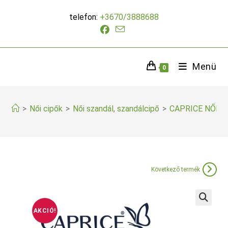
Skip
telefon:
+3670/3888688
to
content
Menü
0
>
Női cipők
>
Női szandál, szandálcipő
>
CAPRICE NŐI 
Következő termék
AKCIÓ!