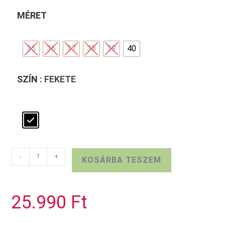
MÉRET
35
36
37
38
39
40
SZÍN
: FEKETE
TAMARIS
-
+
KOSÁRBA TESZEM
FEKETE
MAGASSARKÚ
mennyiség
25.990
Ft