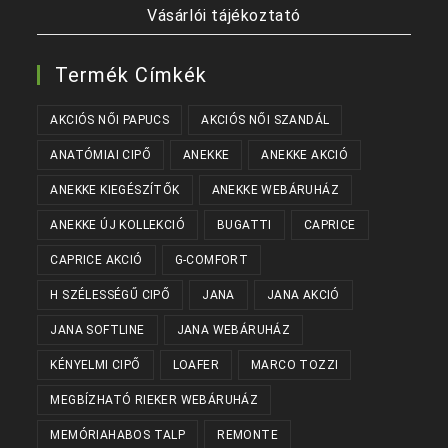
Vásárlói tájékoztató
Termék Címkék
AKCIÓS NŐI PAPUCS
AKCIÓS NŐI SZANDÁL
ANATÓMIAI CIPŐ
ANEKKE
ANEKKE AKCIÓ
ANEKKE KIEGÉSZÍTŐK
ANEKKE WEBÁRUHÁZ
ANEKKE ÚJ KOLLEKCIÓ
BUGATTI
CAPRICE
CAPRICE AKCIÓ
G-COMFORT
H SZÉLESSÉGŰ CIPŐ
JANA
JANA AKCIÓ
JANA SOFTLINE
JANA WEBÁRUHÁZ
KÉNYELMI CIPŐ
LOAFER
MARCO TOZZI
MEGBÍZHATÓ RIEKER WEBÁRUHÁZ
MEMÓRIAHABOS TALP
REMONTE