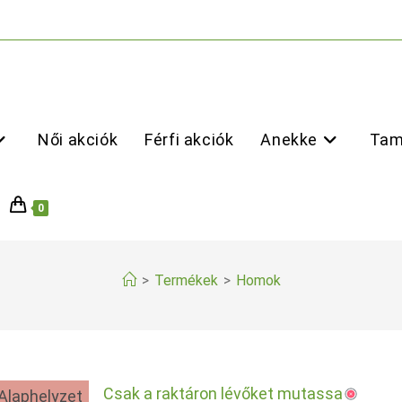
Női akciók
Férfi akciók
Anekke
Tam
0
>
Termékek
>
Homok
Csak a raktáron lévőket mutassa
Alaphelyzet