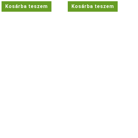
was:
is:
was:
is:
Kosárba teszem
Kosárba teszem
25.990 Ft.
20.790 Ft.
25.990 Ft.
20.790 Ft.