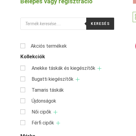
Belépés vagy regisztráció
Products
KERESÉS
search
Akciós termékek
Kollekciók
Anekke táskák és kiegészítők
Bugatti kiegészítők
Tamaris táskák
Újdonságok
Női cipők
Férfi cipők