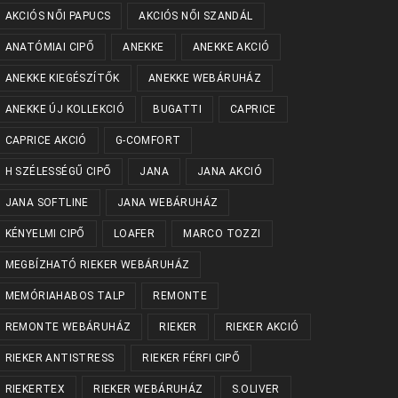
AKCIÓS NŐI PAPUCS
AKCIÓS NŐI SZANDÁL
ANATÓMIAI CIPŐ
ANEKKE
ANEKKE AKCIÓ
ANEKKE KIEGÉSZÍTŐK
ANEKKE WEBÁRUHÁZ
ANEKKE ÚJ KOLLEKCIÓ
BUGATTI
CAPRICE
CAPRICE AKCIÓ
G-COMFORT
H SZÉLESSÉGŰ CIPŐ
JANA
JANA AKCIÓ
JANA SOFTLINE
JANA WEBÁRUHÁZ
KÉNYELMI CIPŐ
LOAFER
MARCO TOZZI
MEGBÍZHATÓ RIEKER WEBÁRUHÁZ
MEMÓRIAHABOS TALP
REMONTE
REMONTE WEBÁRUHÁZ
RIEKER
RIEKER AKCIÓ
RIEKER ANTISTRESS
RIEKER FÉRFI CIPŐ
RIEKERTEX
RIEKER WEBÁRUHÁZ
S.OLIVER