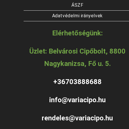
ÁSZF
Adatvédelmi irányelvek
Elérhetőségünk:
Üzlet: Belvárosi Cipőbolt, 8800
Nagykanizsa, Fő u. 5.
+36703888688
info@variacipo.hu
rendeles@variacipo.hu