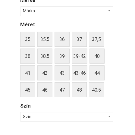
Márka
Márka
Méret
35
35,5
36
37
37,5
38
38,5
39
39-42
40
41
42
43
43-46
44
45
46
47
48
40,5
Szín
Szín