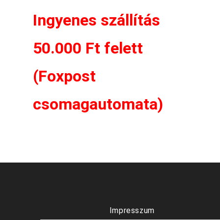
Ingyenes szállítás
50.000 Ft felett
(Foxpost
csomagautomata)
Impresszum