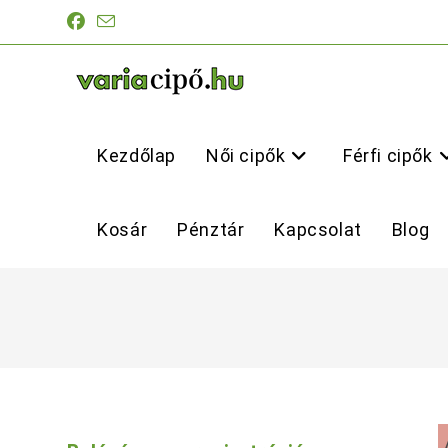
Skip
to
content
Kezdőlap
Női cipők
Férfi cipők
Kosár
Pénztár
Kapcsolat
Blog