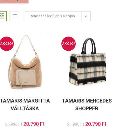
Rendezés legújabb alapján
AKCIÓ!
AKCIÓ!
TAMARIS MARGITTA
TAMARIS MERCEDES
VÁLLTÁSKA
SHOPPER
Original
20.790
Ft
Current
Original
20.790
Ft
Current
25.990
Ft
25.990
Ft
price
price
price
price