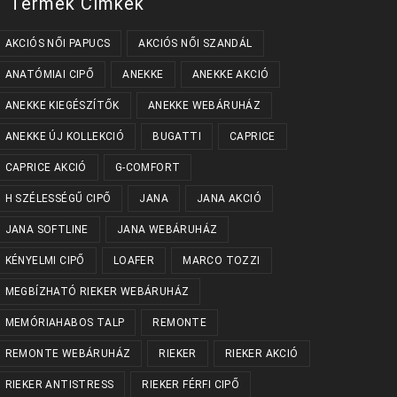
Termék Címkék
AKCIÓS NŐI PAPUCS
AKCIÓS NŐI SZANDÁL
ANATÓMIAI CIPŐ
ANEKKE
ANEKKE AKCIÓ
ANEKKE KIEGÉSZÍTŐK
ANEKKE WEBÁRUHÁZ
ANEKKE ÚJ KOLLEKCIÓ
BUGATTI
CAPRICE
CAPRICE AKCIÓ
G-COMFORT
H SZÉLESSÉGŰ CIPŐ
JANA
JANA AKCIÓ
JANA SOFTLINE
JANA WEBÁRUHÁZ
KÉNYELMI CIPŐ
LOAFER
MARCO TOZZI
MEGBÍZHATÓ RIEKER WEBÁRUHÁZ
MEMÓRIAHABOS TALP
REMONTE
REMONTE WEBÁRUHÁZ
RIEKER
RIEKER AKCIÓ
RIEKER ANTISTRESS
RIEKER FÉRFI CIPŐ