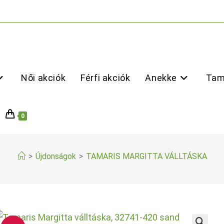
Női akciók
Férfi akciók
Anekke
Tam
0
>
Újdonságok
>
TAMARIS MARGITTA VÁLLTÁSKA