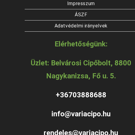
Impresszum
ÁSZF
Adatvédelmi irányelvek
Elérhetőségünk:
Üzlet: Belvárosi Cipőbolt, 8800
Nagykanizsa, Fő u. 5.
+36703888688
info@variacipo.hu
rendeles@variacipo.hu