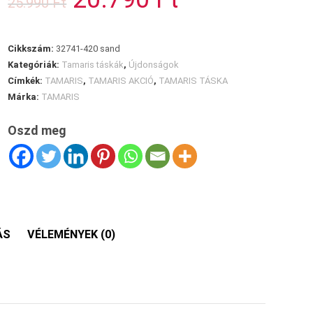
25.990
Ft
price
price
was:
is:
25.990 Ft.
20.790 Ft.
Cikkszám:
32741-420 sand
Kategóriák:
Tamaris táskák
,
Újdonságok
Címkék:
TAMARIS
,
TAMARIS AKCIÓ
,
TAMARIS TÁSKA
Márka:
TAMARIS
Oszd meg
ÁS
VÉLEMÉNYEK (0)