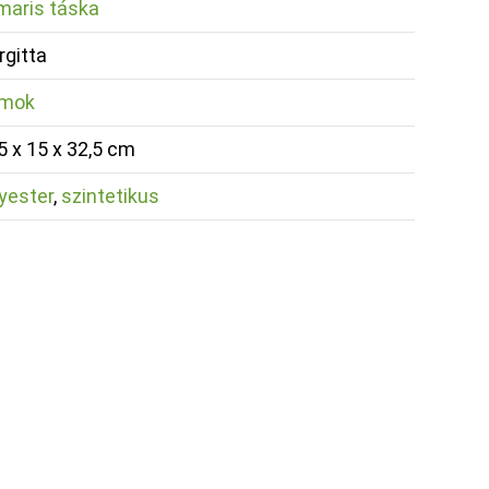
maris táska
gitta
mok
5 x 15 x 32,5 cm
yester
,
szintetikus