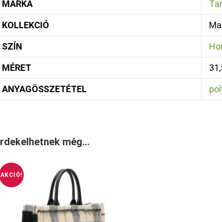
MÁRKA
Ta
KOLLEKCIÓ
Mar
SZÍN
Ho
MÉRET
31,
ANYAGÖSSZETÉTEL
pol
rdekelhetnek még…
AKCIÓ!