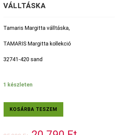
VÁLLTÁSKA
Tamaris Margitta válltáska,
TAMARIS Margitta kollekció
32741-420 sand
1 készleten
TAMARIS
KOSÁRBA TESZEM
MARGITTA
VÁLLTÁSKA
mennyiség
20.790
Ft
Original
Current