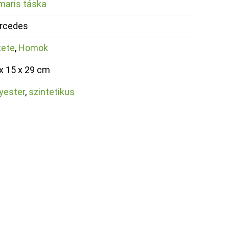
maris táska
rcedes
kete
,
Homok
x 15 x 29 cm
yester
,
szintetikus