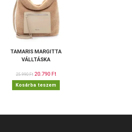
TAMARIS MARGITTA
VÁLLTÁSKA
Original
20.790
Ft
Current
25.990
Ft
price
price
was:
is:
Kosárba teszem
25.990 Ft.
20.790 Ft.