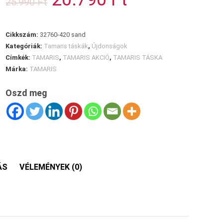
25.990
Ft
price
price
was:
is:
25.990 Ft.
20.790 Ft.
Cikkszám:
32760-420 sand
Kategóriák:
Tamaris táskák
,
Újdonságok
Címkék:
TAMARIS
,
TAMARIS AKCIÓ
,
TAMARIS TÁSKA
Márka:
TAMARIS
Oszd meg
ÁS
VÉLEMÉNYEK (0)