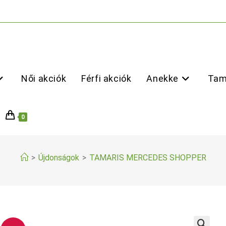
Női akciók
Férfi akciók
Anekke
Tam
0
>
Újdonságok
>
TAMARIS MERCEDES SHOPPER