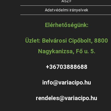
ÁSZF
Adatvédelmi irányelvek
Elérhetőségünk:
Üzlet: Belvárosi Cipőbolt, 8800
Nagykanizsa, Fő u. 5.
+36703888688
info@variacipo.hu
rendeles@variacipo.hu