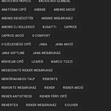
AKCIÓS NŐI PAPUCS
AKCIÓS NŐI SZANDÁL
ANATÓMIAI CIPŐ
ANEKKE
ANEKKE AKCIÓ
ANEKKE KIEGÉSZÍTŐK
ANEKKE WEBÁRUHÁZ
ANEKKE ÚJ KOLLEKCIÓ
BUGATTI
CAPRICE
CAPRICE AKCIÓ
G-COMFORT
H SZÉLESSÉGŰ CIPŐ
JANA
JANA AKCIÓ
JANA SOFTLINE
JANA WEBÁRUHÁZ
KÉNYELMI CIPŐ
LOAFER
MARCO TOZZI
MEGBÍZHATÓ RIEKER WEBÁRUHÁZ
MEMÓRIAHABOS TALP
REMONTE
REMONTE WEBÁRUHÁZ
RIEKER
RIEKER AKCIÓ
RIEKER ANTISTRESS
RIEKER FÉRFI CIPŐ
RIEKERTEX
RIEKER WEBÁRUHÁZ
S.OLIVER