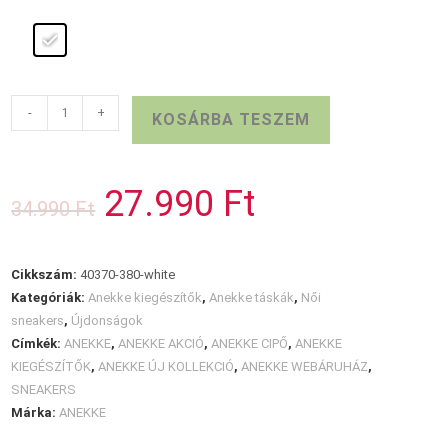
ANEKKE
-
+
KOSÁRBA TESZEM
LUNARES
fehér
sneaker
27.990
Ft
Original
Current
34.990
Ft
mennyiség
price
price
was:
is:
34.990 Ft.
27.990 Ft.
Cikkszám:
40370-380-white
Kategóriák:
Anekke kiegészítők
,
Anekke táskák
,
Női
sneakers
,
Újdonságok
Címkék:
ANEKKE
,
ANEKKE AKCIÓ
,
ANEKKE CIPŐ
,
ANEKKE
KIEGÉSZÍTŐK
,
ANEKKE ÚJ KOLLEKCIÓ
,
ANEKKE WEBÁRUHÁZ
,
SNEAKERS
Márka:
ANEKKE