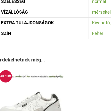
SZÉLESSÉG
normál
VÍZÁLLÓSÁG
mérsékelt
EXTRA TULAJDONSÁGOK
Kivehető,
SZÍN
Fehér
rdekelhetnek még…
AKCIÓ!