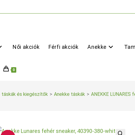
Női akciók
Férfi akciók
Anekke
Tam
0
 táskák és kiegészítők
>
Anekke táskák
>
ANEKKE LUNARES fe