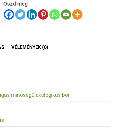
Oszd meg
ÁS
VÉLEMÉNYEK (0)
agas minőségű ekologikus bőr
us