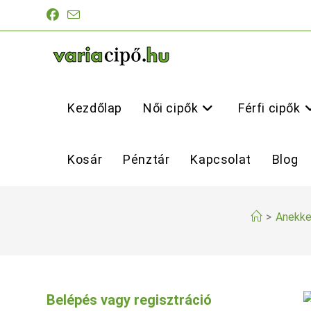
Skip
to
content
Kezdőlap
Női cipők
Férfi cipők
Kosár
Pénztár
Kapcsolat
Blog
>
Anekke
Belépés vagy regisztráció