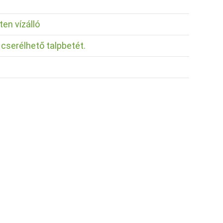
en vízálló
 cserélhető talpbetét.