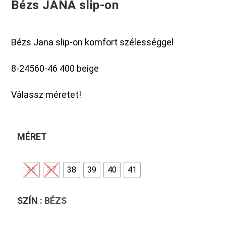
Bézs JANA slip-on
Bézs Jana slip-on komfort szélességgel
8-24560-46 400 beige
Válassz méretet!
MÉRET
36
37
38
39
40
41
SZÍN
: BÉZS