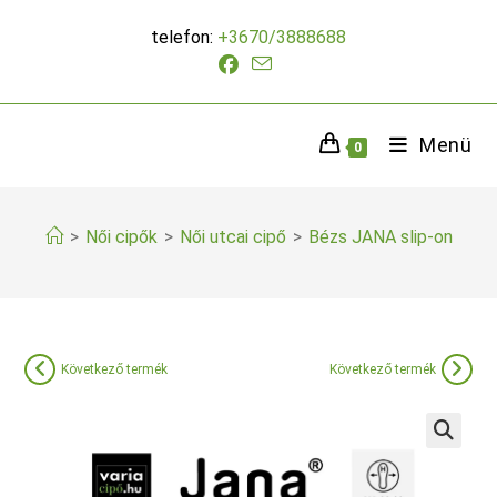
Skip
telefon:
+3670/3888688
to
content
Menü
0
>
Női cipők
>
Női utcai cipő
>
Bézs JANA slip-on
Következő termék
Következő termék