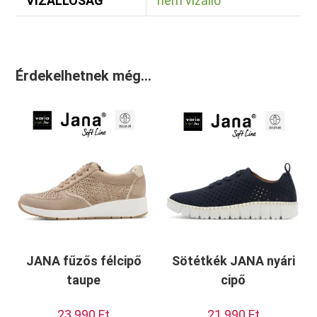
VÍZÁLLÓSÁG
nem vízálló
Érdekelhetnek még…
JANA fűzős félcipő
Sötétkék JANA nyári
taupe
cipő
23.990
Ft
21.990
Ft