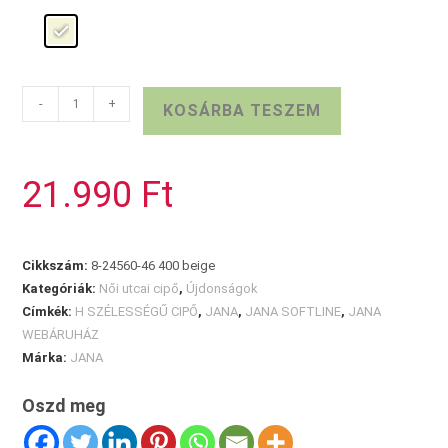
Bézs
-
+
KOSÁRBA TESZEM
JANA
slip-
on
21.990
Ft
mennyiség
Cikkszám:
8-24560-46 400 beige
Kategóriák:
Női utcai cipő
,
Újdonságok
Címkék:
H SZÉLESSÉGŰ CIPŐ
,
JANA
,
JANA SOFTLINE
,
JANA
WEBÁRUHÁZ
Márka:
JANA
Oszd meg