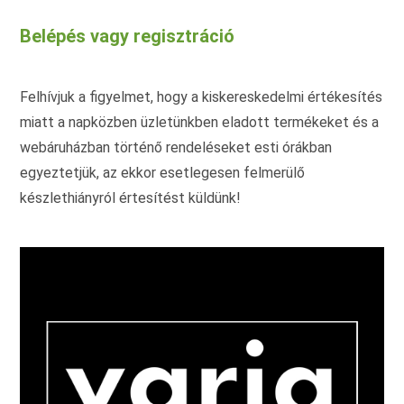
A
változatok
Belépés vagy regisztráció
a
termékoldalon
választhatók
ki
Felhívjuk a figyelmet, hogy a kiskereskedelmi értékesítés
miatt a napközben üzletünkben eladott termékeket és a
webáruházban történő rendeléseket esti órákban
egyeztetjük, az ekkor esetlegesen felmerülő
készlethiányról értesítést küldünk!