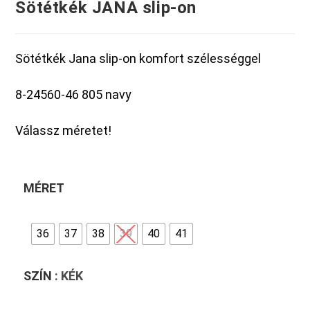
Sötétkék JANA slip-on
Sötétkék Jana slip-on komfort szélességgel
8-24560-46 805 navy
Válassz méretet!
MÉRET
36
37
38
39
40
41
SZÍN
: KÉK