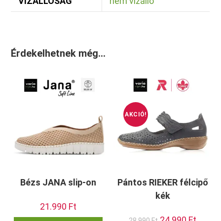
VÍZÁLLÓSÁG
nem vízálló
Érdekelhetnek még…
AKCIÓ!
Bézs JANA slip-on
Pántos RIEKER félcipő
kék
21.990
Ft
Original
24.990
Ft
Current
Ennek
28.990
Ft