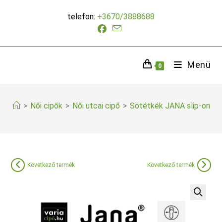
Skip
telefon:
+3670/3888688
to
content
Menü
0
>
Női cipők
>
Női utcai cipő
>
Sötétkék JANA slip-on
Következő termék
Következő termék