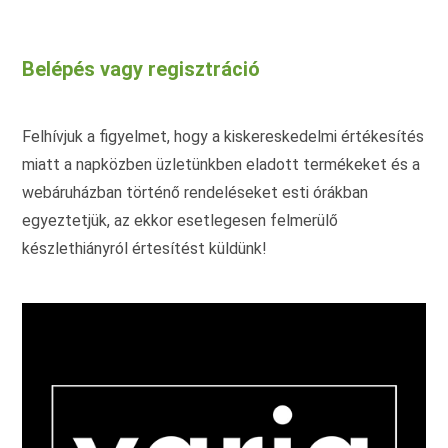
variációja
van.
A
változatok
Belépés vagy regisztráció
a
termékoldalon
választhatók
ki
Felhívjuk a figyelmet, hogy a kiskereskedelmi értékesítés
miatt a napközben üzletünkben eladott termékeket és a
webáruházban történő rendeléseket esti órákban
egyeztetjük, az ekkor esetlegesen felmerülő
készlethiányról értesítést küldünk!