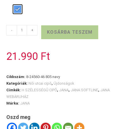
Sötétkék
-
+
KOSÁRBA TESZEM
JANA
slip-
on
21.990
Ft
mennyiség
Cikkszám:
8-24560-46 805 navy
Kategóriák:
Női utcai cipő
,
Újdonságok
Címkék:
H SZÉLESSÉGŰ CIPŐ
,
JANA
,
JANA SOFTLINE
,
JANA
WEBÁRUHÁZ
Márka:
JANA
Oszd meg