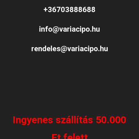
+36703888688
info@variacipo.hu
rendeles@variacipo.hu
Ingyenes szállítás 50.000
Ft felett