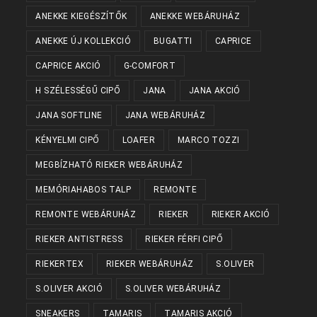
ANEKKE KIEGÉSZÍTŐK
ANEKKE WEBÁRUHÁZ
ANEKKE ÚJ KOLLEKCIÓ
BUGATTI
CAPRICE
CAPRICE AKCIÓ
G-COMFORT
H SZÉLESSÉGŰ CIPŐ
JANA
JANA AKCIÓ
JANA SOFTLINE
JANA WEBÁRUHÁZ
KÉNYELMI CIPŐ
LOAFER
MARCO TOZZI
MEGBÍZHATÓ RIEKER WEBÁRUHÁZ
MEMÓRIAHABOS TALP
REMONTE
REMONTE WEBÁRUHÁZ
RIEKER
RIEKER AKCIÓ
RIEKER ANTISTRESS
RIEKER FÉRFI CIPŐ
RIEKERTEX
RIEKER WEBÁRUHÁZ
S.OLIVER
S.OLIVER AKCIÓ
S.OLIVER WEBÁRUHÁZ
SNEAKERS
TAMARIS
TAMARIS AKCIÓ