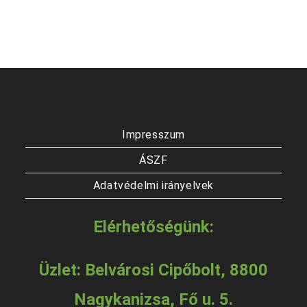
Impresszum
ÁSZF
Adatvédelmi irányelvek
Elérhetőségünk:
Üzlet: Belvárosi Cipőbolt, 8800
Nagykanizsa, Fő u. 5.