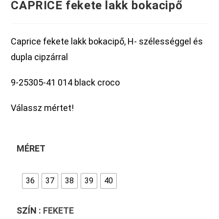
CAPRICE fekete lakk bokacipő
Caprice fekete lakk bokacipő, H- szélességgel és
dupla cipzárral
9-25305-41 014 black croco
Válassz mértet!
MÉRET
36
37
38
39
40
SZÍN
: FEKETE