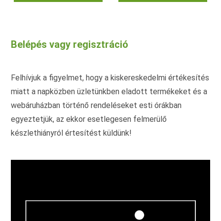
terméknek
ter
több
töb
variációja
vari
van.
van.
A
A
változatok
vált
Belépés vagy regisztráció
a
a
termékoldalon
term
választhatók
vála
ki
ki
Felhívjuk a figyelmet, hogy a kiskereskedelmi értékesítés
miatt a napközben üzletünkben eladott termékeket és a
webáruházban történő rendeléseket esti órákban
egyeztetjük, az ekkor esetlegesen felmerülő
készlethiányról értesítést küldünk!