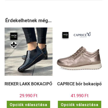
Érdekelhetnek még…
RIEKER LAKK BOKACIPŐ
CAPRICE bőr bokacipő
29.990
Ft
41.990
Ft
Ennek
Enn
Opciók választása
Opciók választása
a
a