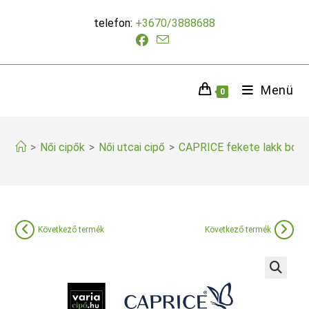
Skip
telefon:
+3670/3888688
to
content
Menü
0
>
Női cipők
>
Női utcai cipő
>
CAPRICE fekete lakk boka
Következő termék
Következő termék