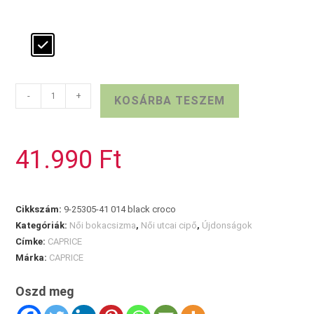
CAPRICE
-
+
KOSÁRBA TESZEM
fekete
lakk
bokacipő
41.990
Ft
mennyiség
Cikkszám:
9-25305-41 014 black croco
Kategóriák:
Női bokacsizma
,
Női utcai cipő
,
Újdonságok
Címke:
CAPRICE
Márka:
CAPRICE
Oszd meg