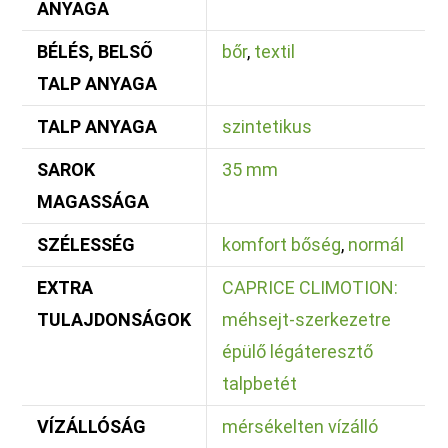
ANYAGA
BÉLÉS, BELSŐ
bőr
,
textil
TALP ANYAGA
TALP ANYAGA
szintetikus
SAROK
35 mm
MAGASSÁGA
SZÉLESSÉG
komfort bőség
,
normál
EXTRA
CAPRICE CLIMOTION:
TULAJDONSÁGOK
méhsejt-szerkezetre
épülő légáteresztő
talpbetét
VÍZÁLLÓSÁG
mérsékelten vízálló