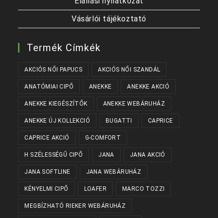
Elállási nyilatkozat
Vásárlói tájékoztató
Termék Címkék
AKCIÓS NŐI PAPUCS
AKCIÓS NŐI SZANDÁL
ANATÓMIAI CIPŐ
ANEKKE
ANEKKE AKCIÓ
ANEKKE KIEGÉSZÍTŐK
ANEKKE WEBÁRUHÁZ
ANEKKE ÚJ KOLLEKCIÓ
BUGATTI
CAPRICE
CAPRICE AKCIÓ
G-COMFORT
H SZÉLESSÉGŰ CIPŐ
JANA
JANA AKCIÓ
JANA SOFTLINE
JANA WEBÁRUHÁZ
KÉNYELMI CIPŐ
LOAFER
MARCO TOZZI
MEGBÍZHATÓ RIEKER WEBÁRUHÁZ