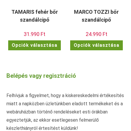
TAMARIS fehér bőr
MARCO TOZZI bőr
szandálcipő
szandálcipő
31.990
Ft
24.990
Ft
Ennek
Enn
Opciók választása
Opciók választása
a
a
terméknek
ter
több
töb
variációja
vari
van.
van.
A
A
változatok
vált
Belépés vagy regisztráció
a
a
termékoldalon
term
választhatók
vála
ki
ki
Felhívjuk a figyelmet, hogy a kiskereskedelmi értékesítés
miatt a napközben üzletünkben eladott termékeket és a
webáruházban történő rendeléseket esti órákban
egyeztetjük, az ekkor esetlegesen felmerülő
készlethiányról értesítést küldünk!