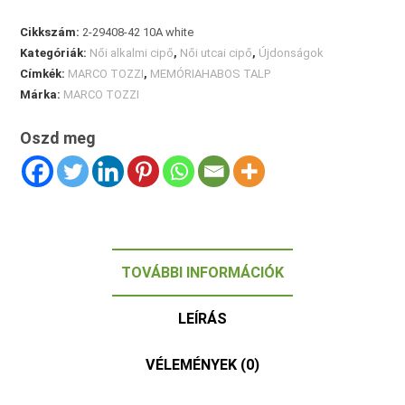
Cikkszám:
2-29408-42 10A white
Kategóriák:
Női alkalmi cipő
,
Női utcai cipő
,
Újdonságok
Címkék:
MARCO TOZZI
,
MEMÓRIAHABOS TALP
Márka:
MARCO TOZZI
Oszd meg
TOVÁBBI INFORMÁCIÓK
LEÍRÁS
VÉLEMÉNYEK (0)