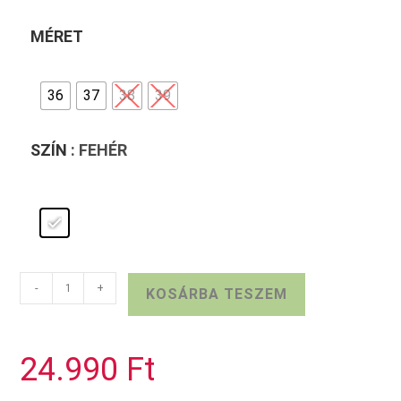
MÉRET
36
37
38
39
SZÍN
: FEHÉR
Fehér
-
+
KOSÁRBA TESZEM
MARCO
TOZZI
szandálcipő
24.990
Ft
mennyiség