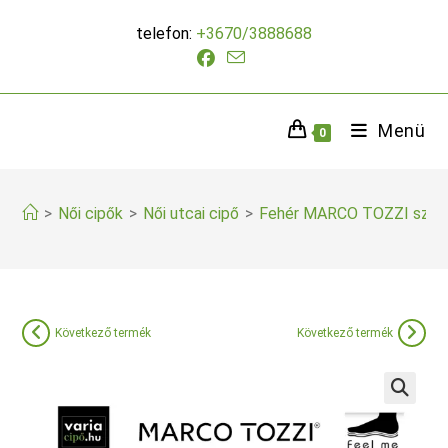
Skip
telefon:
+3670/3888688
to
content
Menü
0
>
Női cipők
>
Női utcai cipő
>
Fehér MARCO TOZZI szand
Következő termék
Következő termék
🔍