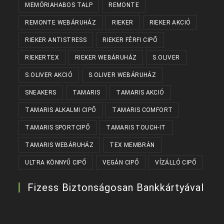
MEMÓRIAHABOS TALP
REMONTE
REMONTE WEBÁRUHÁZ
RIEKER
RIEKER AKCIÓ
RIEKER ANTISTRESS
RIEKER FÉRFI CIPŐ
RIEKERTEX
RIEKER WEBÁRUHÁZ
S.OLIVER
S.OLIVER AKCIÓ
S.OLIVER WEBÁRUHÁZ
SNEAKERS
TAMARIS
TAMARIS AKCIÓ
TAMARIS ALKALMI CIPŐ
TAMARIS COMFORT
TAMARIS SPORTCIPŐ
TAMARIS TOUCH-IT
TAMARIS WEBÁRUHÁZ
TEX MEMBRÁN
ULTRA KÖNNYŰ CIPŐ
VEGÁN CIPŐ
VÍZÁLLÓ CIPŐ
Fizess Biztonságosan Bankkártyával