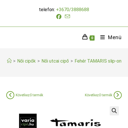
Skip
telefon:
+3670/3888688
to
content
Menü
0
>
Női cipők
>
Női utcai cipő
>
Fehér TAMARIS slip-on
Következő termék
Következő termék
🔍