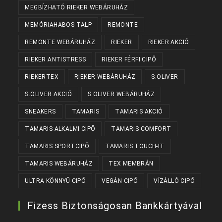
MEGBÍZHATÓ RIEKER WEBÁRUHÁZ
MEMÓRIAHABOS TALP
REMONTE
REMONTE WEBÁRUHÁZ
RIEKER
RIEKER AKCIÓ
RIEKER ANTISTRESS
RIEKER FÉRFI CIPŐ
RIEKERTEX
RIEKER WEBÁRUHÁZ
S.OLIVER
S.OLIVER AKCIÓ
S.OLIVER WEBÁRUHÁZ
SNEAKERS
TAMARIS
TAMARIS AKCIÓ
TAMARIS ALKALMI CIPŐ
TAMARIS COMFORT
TAMARIS SPORTCIPŐ
TAMARIS TOUCH-IT
TAMARIS WEBÁRUHÁZ
TEX MEMBRÁN
ULTRA KÖNNYŰ CIPŐ
VEGÁN CIPŐ
VÍZÁLLÓ CIPŐ
Fizess Biztonságosan Bankkártyával