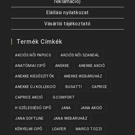
reklamáció)
Elállási nyilatkozat
Vásárlói tájékoztató
Termék Címkék
AKCIÓS NŐI PAPUCS
AKCIÓS NŐI SZANDÁL
ANATÓMIAI CIPŐ
ANEKKE
ANEKKE AKCIÓ
ANEKKE KIEGÉSZÍTŐK
ANEKKE WEBÁRUHÁZ
ANEKKE ÚJ KOLLEKCIÓ
BUGATTI
CAPRICE
CAPRICE AKCIÓ
G-COMFORT
H SZÉLESSÉGŰ CIPŐ
JANA
JANA AKCIÓ
JANA SOFTLINE
JANA WEBÁRUHÁZ
KÉNYELMI CIPŐ
LOAFER
MARCO TOZZI