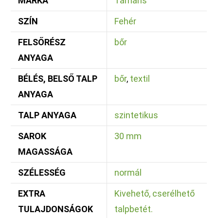
MÁRKA
Tamaris
SZÍN
Fehér
FELSŐRÉSZ
bőr
ANYAGA
BÉLÉS, BELSŐ TALP
bőr
,
textil
ANYAGA
TALP ANYAGA
szintetikus
SAROK
30 mm
MAGASSÁGA
SZÉLESSÉG
normál
EXTRA
Kivehető, cserélhető
TULAJDONSÁGOK
talpbetét.