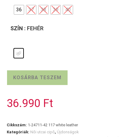
36
37
38
39
40
SZÍN
: FEHÉR
Fehér
KOSÁRBA TESZEM
TAMARIS
slip-
on
36.990
Ft
mennyiség
Cikkszám:
1-24711-42 117 white leather
Kategóriák:
Női utcai cipő
,
Újdonságok