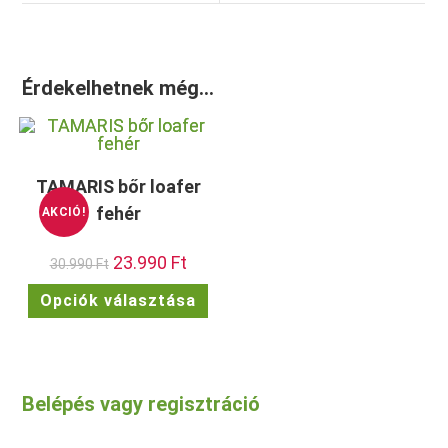
Érdekelhetnek még…
TAMARIS bőr loafer
fehér
AKCIÓ!
Original
23.990
Ft
Current
30.990
Ft
price
price
was:
is:
Ennek
Opciók választása
30.990 Ft.
23.990 Ft.
a
terméknek
több
variációja
van.
A
változatok
Belépés vagy regisztráció
a
termékoldalon
választhatók
ki