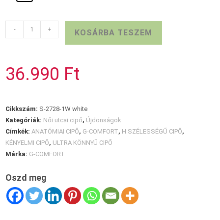
G-
-
+
KOSÁRBA TESZEM
COMFORT
fehér
mokaszin
36.990
Ft
mennyiség
Cikkszám:
S-2728-1W white
Kategóriák:
Női utcai cipő
,
Újdonságok
Címkék:
ANATÓMIAI CIPŐ
,
G-COMFORT
,
H SZÉLESSÉGŰ CIPŐ
,
KÉNYELMI CIPŐ
,
ULTRA KÖNNYŰ CIPŐ
Márka:
G-COMFORT
Oszd meg