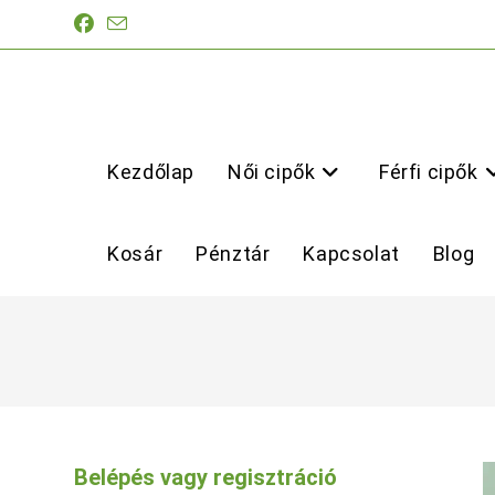
Skip
to
content
Kezdőlap
Női cipők
Férfi cipők
Kosár
Pénztár
Kapcsolat
Blog
Belépés vagy regisztráció