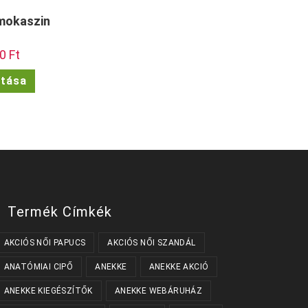
mokaszin
l
90
Ft
Current
price
is:
Ennek
ztása
Ft.
29.990 Ft.
a
terméknek
több
variációja
van.
A
változatok
a
termékoldalon
választhatók
ki
Termék Címkék
AKCIÓS NŐI PAPUCS
AKCIÓS NŐI SZANDÁL
ANATÓMIAI CIPŐ
ANEKKE
ANEKKE AKCIÓ
ANEKKE KIEGÉSZÍTŐK
ANEKKE WEBÁRUHÁZ