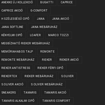
ANEKKE ÚJ KOLLEKCIÓ
BUGATTI
CAPRICE
CAPRICE AKCIÓ
G-COMFORT
H SZÉLESSÉGŰ CIPŐ
JANA
JANA AKCIÓ
JANA SOFTLINE
JANA WEBÁRUHÁZ
KÉNYELMI CIPŐ
LOAFER
MARCO TOZZI
MEGBÍZHATÓ RIEKER WEBÁRUHÁZ
MEMÓRIAHABOS TALP
REMONTE
REMONTE WEBÁRUHÁZ
RIEKER
RIEKER AKCIÓ
RIEKER ANTISTRESS
RIEKER FÉRFI CIPŐ
RIEKERTEX
RIEKER WEBÁRUHÁZ
S.OLIVER
S.OLIVER AKCIÓ
S.OLIVER WEBÁRUHÁZ
SNEAKERS
TAMARIS
TAMARIS AKCIÓ
TAMARIS ALKALMI CIPŐ
TAMARIS COMFORT