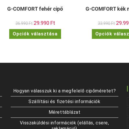
G-COMFORT fehér cipő
G-COMFORT kék 
Original
29.990
Ft
Current
Origina
29.9
36.990
Ft
33.990
Ft
price
price
price
was:
is:
was:
Ennek
Opciók választása
Opciók válas
36.990 Ft.
29.990 Ft.
33.990 
a
terméknek
több
variációja
van.
A
változatok
a
termékoldalon
választhatók
ki
Hogyan válasszuk ki a megfelelő cipőméretet?
Szállítási és fizetési információk
Mérettáblázat
Visszaküldési információk (elállás, csere,
reklamáció)