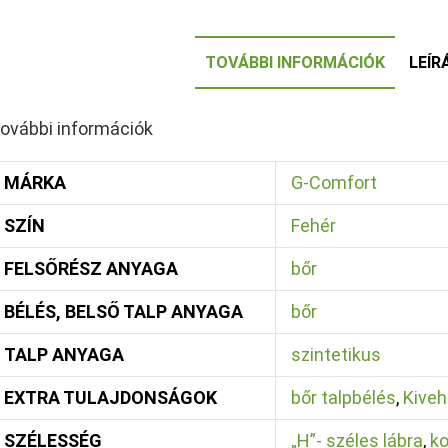
TOVÁBBI INFORMÁCIÓK
LEÍR
ovábbi információk
MÁRKA
G-Comfort
SZÍN
Fehér
FELSŐRÉSZ ANYAGA
bőr
BÉLÉS, BELSŐ TALP ANYAGA
bőr
TALP ANYAGA
szintetikus
EXTRA TULAJDONSÁGOK
bőr talpbélés
,
Kiveh
SZÉLESSÉG
„H”- széles lábra
,
k