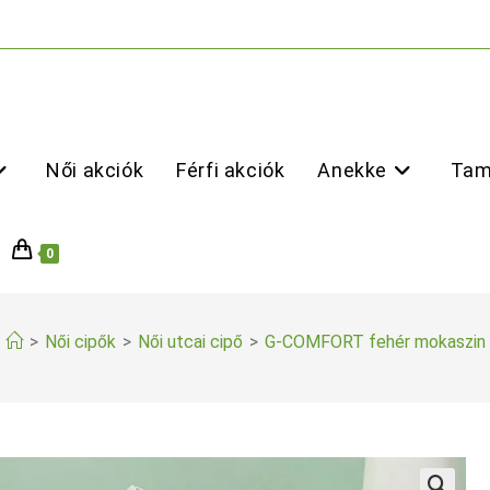
Női akciók
Férfi akciók
Anekke
Tam
0
>
Női cipők
>
Női utcai cipő
>
G-COMFORT fehér mokaszin