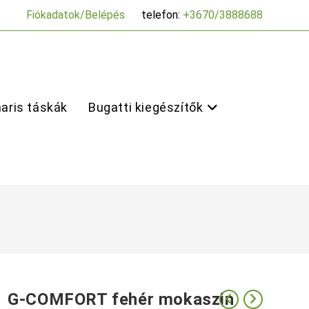
Fiókadatok/Belépés
telefon:
+3670/3888688
aris táskák
Bugatti kiegészítők
G-COMFORT fehér mokaszin