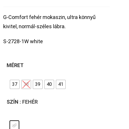
G-Comfort fehér mokaszin, ultra könnyű
kivitel, normál-széles lábra.
S-2728-1W white
MÉRET
37
38
39
40
41
SZÍN
: FEHÉR