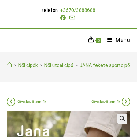
Skip
telefon:
+3670/3888688
to
content
Menü
0
>
Női cipők
>
Női utcai cipő
>
JANA fekete sportcipő
Következő termék
Következő termék
🔍