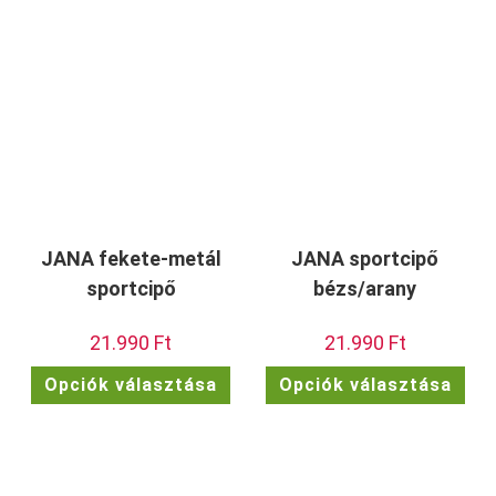
JANA fekete-metál
JANA sportcipő
sportcipő
bézs/arany
21.990
Ft
21.990
Ft
Ennek
Enn
Opciók választása
Opciók választása
a
a
terméknek
ter
több
töb
variációja
vari
van.
van.
A
A
változatok
vált