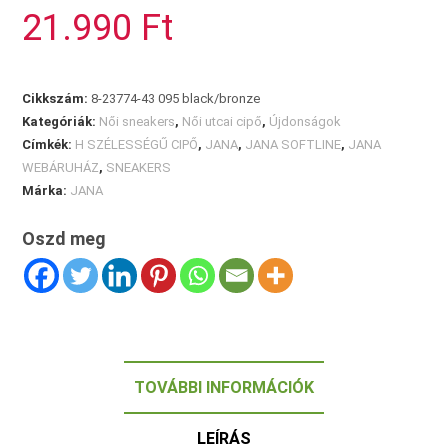
mennyiség
21.990
Ft
Cikkszám:
8-23774-43 095 black/bronze
Kategóriák:
Női sneakers
,
Női utcai cipő
,
Újdonságok
Címkék:
H SZÉLESSÉGŰ CIPŐ
,
JANA
,
JANA SOFTLINE
,
JANA
WEBÁRUHÁZ
,
SNEAKERS
Márka:
JANA
Oszd meg
TOVÁBBI INFORMÁCIÓK
LEÍRÁS