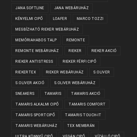
JANA SOFTLINE
JANA WEBÁRUHÁZ
KÉNYELMI CIPŐ
LOAFER
MARCO TOZZI
MEGBÍZHATÓ RIEKER WEBÁRUHÁZ
MEMÓRIAHABOS TALP
REMONTE
REMONTE WEBÁRUHÁZ
RIEKER
RIEKER AKCIÓ
RIEKER ANTISTRESS
RIEKER FÉRFI CIPŐ
RIEKERTEX
RIEKER WEBÁRUHÁZ
S.OLIVER
S.OLIVER AKCIÓ
S.OLIVER WEBÁRUHÁZ
SNEAKERS
TAMARIS
TAMARIS AKCIÓ
TAMARIS ALKALMI CIPŐ
TAMARIS COMFORT
TAMARIS SPORTCIPŐ
TAMARIS TOUCH-IT
TAMARIS WEBÁRUHÁZ
TEX MEMBRÁN
ULTRA KÖNNYŰ CIPŐ
VEGÁN CIPŐ
VÍZÁLLÓ CIPŐ