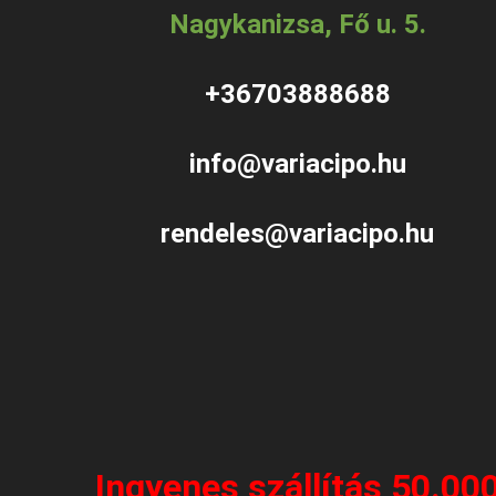
Nagykanizsa, Fő u. 5.
+36703888688
info@variacipo.hu
rendeles@variacipo.hu
Ingyenes szállítás 50.00