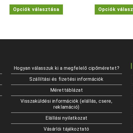
price
price
price
was:
is:
was:
Ennek
Opciók választása
Opciók válas
30.990 Ft.
23.990 Ft.
29.990 
a
terméknek
több
variációja
van.
A
változatok
a
termékoldalon
választhatók
ki
Hogyan válasszuk ki a megfelelő cipőméretet?
Szállítási és fizetési információk
Mérettáblázat
Visszaküldési információk (elállás, csere,
reklamáció)
Elállási nyilatkozat
Vásárlói tájékoztató