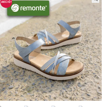
AKCIÓ!
🔍