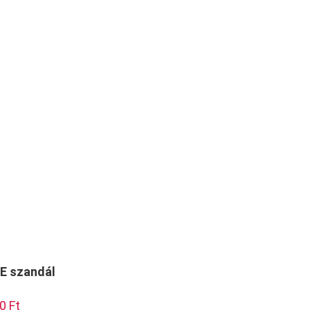
E szandál
l
90
Ft
Current