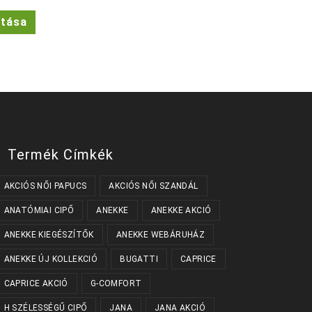
price
is:
Ennek
ztása
Ft.
24.990 Ft.
a
terméknek
több
variációja
van.
A
változatok
a
termékoldalon
választhatók
ki
Termék Címkék
AKCIÓS NŐI PAPUCS
AKCIÓS NŐI SZANDÁL
ANATÓMIAI CIPŐ
ANEKKE
ANEKKE AKCIÓ
ANEKKE KIEGÉSZÍTŐK
ANEKKE WEBÁRUHÁZ
ANEKKE ÚJ KOLLEKCIÓ
BUGATTI
CAPRICE
CAPRICE AKCIÓ
G-COMFORT
H SZÉLESSÉGŰ CIPŐ
JANA
JANA AKCIÓ