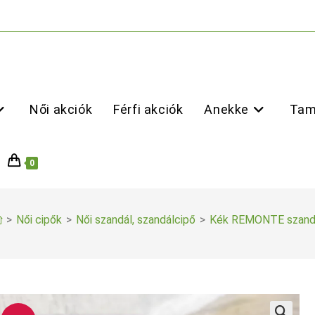
Női akciók
Férfi akciók
Anekke
Tam
0
>
Női cipők
>
Női szandál, szandálcipő
>
Kék REMONTE szand