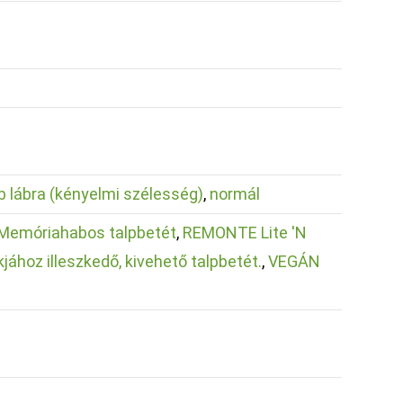
b lábra (kényelmi szélesség)
,
normál
Memóriahabos talpbetét
,
REMONTE Lite 'N
kjához illeszkedő, kivehető talpbetét.
,
VEGÁN