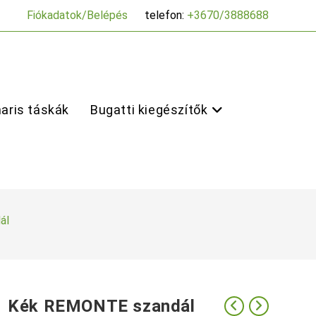
Fiókadatok/Belépés
telefon:
+3670/3888688
aris táskák
Bugatti kiegészítők
ál
Kék REMONTE szandál