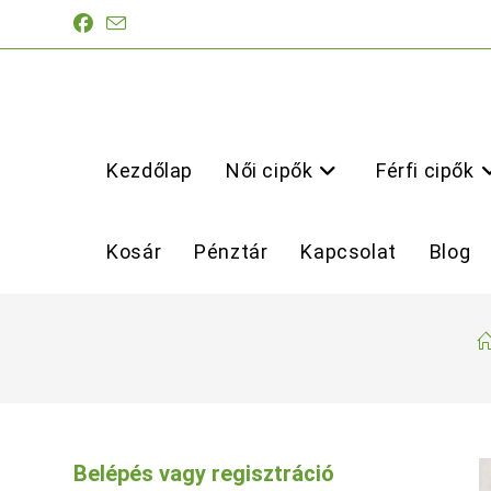
Skip
to
content
Kezdőlap
Női cipők
Férfi cipők
Kosár
Pénztár
Kapcsolat
Blog
Belépés vagy regisztráció