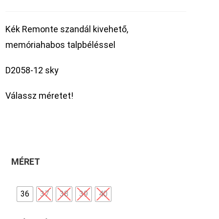
Kék Remonte szandál kivehető,
memóriahabos talpbéléssel
D2058-12 sky
Válassz méretet!
MÉRET
36
37
38
39
40