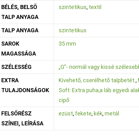
BÉLÉS, BELSŐ
szintetikus
,
textil
TALP ANYAGA
TALP ANYAGA
szintetikus
SAROK
35 mm
MAGASSÁGA
SZÉLESSÉG
„G”- normál vagy kissé széleseb
EXTRA
Kivehető, cserélhető talpbetét.
,
TULAJDONSÁGOK
Soft: Extra puha,a láb egyedi ala
cipő
FELSŐRÉSZ
ezüst
,
fekete
,
kék
,
metál
SZÍNEI, LEÍRÁSA