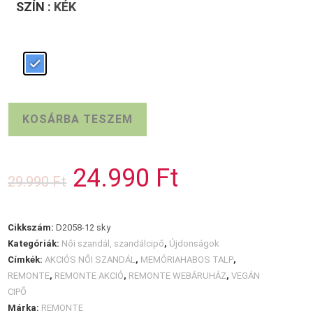
SZÍN
: KÉK
Kék
KOSÁRBA TESZEM
REMONTE
szandál
mennyiség
24.990
Ft
Original
Current
29.990
Ft
price
price
was:
is:
29.990 Ft.
24.990 Ft.
Cikkszám:
D2058-12 sky
Kategóriák:
Női szandál, szandálcipő
,
Újdonságok
Címkék:
AKCIÓS NŐI SZANDÁL
,
MEMÓRIAHABOS TALP
,
REMONTE
,
REMONTE AKCIÓ
,
REMONTE WEBÁRUHÁZ
,
VEGÁN
CIPŐ
Márka:
REMONTE