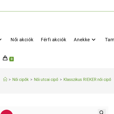
Női akciók
Férfi akciók
Anekke
Tam
0
>
Női cipők
>
Női utcai cipő
>
Klasszikus RIEKER női cipő