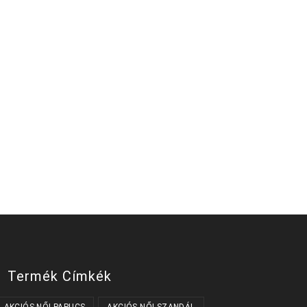
Termék Címkék
AKCIÓS NŐI PAPUCS
AKCIÓS NŐI SZANDÁL