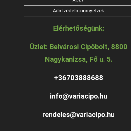
Adatvédelmi irányelvek
Elérhetőségünk:
Üzlet: Belvárosi Cipőbolt, 8800
Nagykanizsa, Fő u. 5.
+36703888688
info@variacipo.hu
rendeles@variacipo.hu