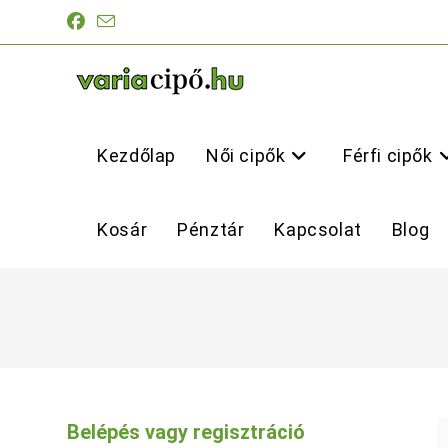
Skip
to
content
Kezdőlap
Női cipők
Férfi cipők
Kosár
Pénztár
Kapcsolat
Blog
Belépés vagy regisztráció