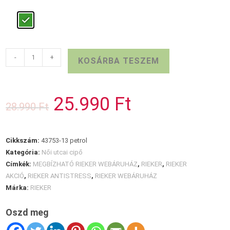
Klasszikus
-
+
KOSÁRBA TESZEM
RIEKER
női
cipő
25.990
Ft
Original
Current
28.990
Ft
mennyiség
price
price
was:
is:
28.990 Ft.
25.990 Ft.
Cikkszám:
43753-13 petrol
Kategória:
Női utcai cipő
Címkék:
MEGBÍZHATÓ RIEKER WEBÁRUHÁZ
,
RIEKER
,
RIEKER
AKCIÓ
,
RIEKER ANTISTRESS
,
RIEKER WEBÁRUHÁZ
Márka:
RIEKER
Oszd meg