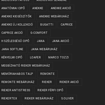
ANATÓMIAI CIPŐ
ANEKKE
ANEKKE AKCIÓ
ANEKKE KIEGÉSZÍTŐK
ANEKKE WEBÁRUHÁZ
ANEKKE ÚJ KOLLEKCIÓ
BUGATTI
CAPRICE
CAPRICE AKCIÓ
G-COMFORT
H SZÉLESSÉGŰ CIPŐ
JANA
JANA AKCIÓ
JANA SOFTLINE
JANA WEBÁRUHÁZ
KÉNYELMI CIPŐ
LOAFER
MARCO TOZZI
MEGBÍZHATÓ RIEKER WEBÁRUHÁZ
MEMÓRIAHABOS TALP
REMONTE
REMONTE WEBÁRUHÁZ
RIEKER
RIEKER AKCIÓ
RIEKER ANTISTRESS
RIEKER FÉRFI CIPŐ
RIEKERTEX
RIEKER WEBÁRUHÁZ
S.OLIVER