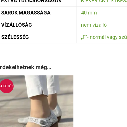
EXTRA TULAJDONSÁGOK
RIEKER ANTISTRESS:
SAROK MAGASSÁGA
40 mm
VÍZÁLLÓSÁG
nem vízálló
SZÉLESSÉG
„F”- normál vagy szű
rdekelhetnek még…
AKCIÓ!