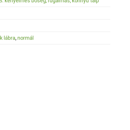
 kényelmes bőség, rugalmas, könnyű talp
k lábra
,
normál