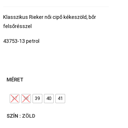
Klasszikus Rieker női cipő kékeszöld, bőr
felsőrésszel
43753-13 petrol
MÉRET
37
38
39
40
41
SZÍN
: ZÖLD