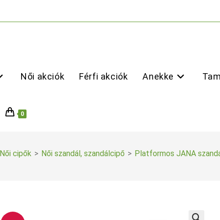
Női akciók
Férfi akciók
Anekke
Tam
0
Női cipők
>
Női szandál, szandálcipő
>
Platformos JANA szandá