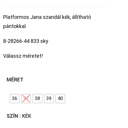
Platformos Jana szandál kék, állítható
pántokkal
8-28266-44 833 sky
Válassz méretet!
MÉRET
36
37
38
39
40
SZÍN
: KÉK