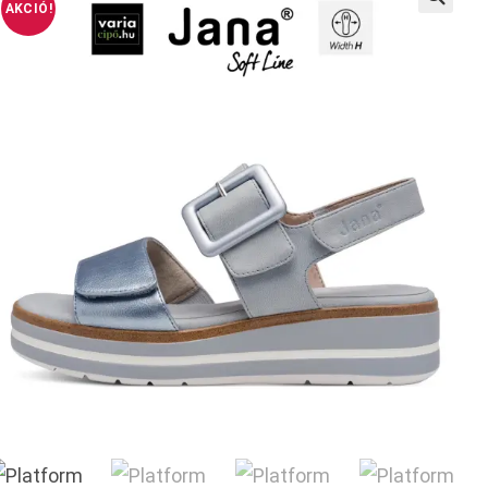
AKCIÓ!
🔍