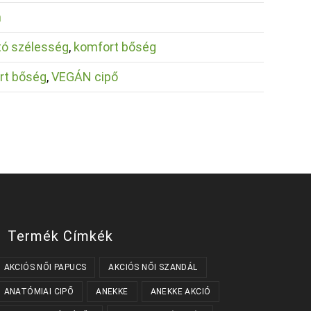
m
ató szélesség
,
komfort bőség
rt bőség
,
VEGÁN cipő
Termék Címkék
AKCIÓS NŐI PAPUCS
AKCIÓS NŐI SZANDÁL
ANATÓMIAI CIPŐ
ANEKKE
ANEKKE AKCIÓ