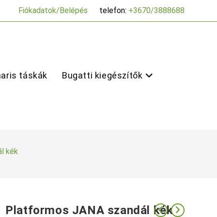
Fiókadatok/Belépés
telefon:
+3670/3888688
aris táskák
Bugatti kiegészítők
l kék
Platformos JANA szandál kék