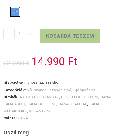
Platformos
-
+
KOSÁRBA TESZEM
JANA
szandál
kék
14.990
Ft
Original
Current
22.990
Ft
mennyiség
price
price
was:
is:
22.990 Ft.
14.990 Ft.
Cikkszám:
8-28266-44 833 sky
Kategóriák:
Női szandál, szandálcipő
,
Újdonságok
Címkék:
AKCIÓS NŐI SZANDÁL
,
H SZÉLESSÉGŰ CIPŐ
,
JANA
,
JANA AKCIÓ
,
JANA SOFTLINE
,
JANA SZANDÁL
,
JANA
WEBÁRUHÁZ
,
VEGÁN CIPŐ
Márka:
JANA
Oszd meg