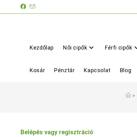
Skip
to
content
Kezdőlap
Női cipők
Férfi cipők
Kosár
Pénztár
Kapcsolat
Blog
>
Belépés vagy regisztráció