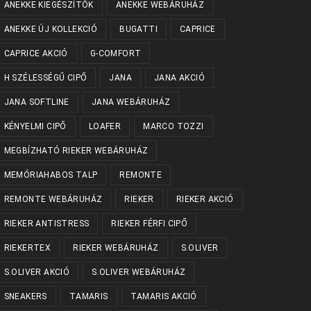
ANEKKE KIEGÉSZÍTŐK
ANEKKE WEBÁRUHÁZ
ANEKKE ÚJ KOLLEKCIÓ
BUGATTI
CAPRICE
CAPRICE AKCIÓ
G-COMFORT
H SZÉLESSÉGŰ CIPŐ
JANA
JANA AKCIÓ
JANA SOFTLINE
JANA WEBÁRUHÁZ
KÉNYELMI CIPŐ
LOAFER
MARCO TOZZI
MEGBÍZHATÓ RIEKER WEBÁRUHÁZ
MEMÓRIAHABOS TALP
REMONTE
REMONTE WEBÁRUHÁZ
RIEKER
RIEKER AKCIÓ
RIEKER ANTISTRESS
RIEKER FÉRFI CIPŐ
RIEKERTEX
RIEKER WEBÁRUHÁZ
S.OLIVER
S.OLIVER AKCIÓ
S.OLIVER WEBÁRUHÁZ
SNEAKERS
TAMARIS
TAMARIS AKCIÓ