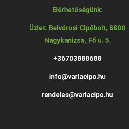
Elérhetőségünk:
Üzlet: Belvárosi Cipőbolt, 8800
Nagykanizsa, Fő u. 5.
+36703888688
info@variacipo.hu
rendeles@variacipo.hu