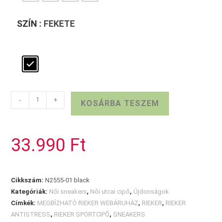
SZÍN
: FEKETE
RIEKER
-
+
KOSÁRBA TESZEM
fekete
sportcipő
mennyiség
33.990
Ft
Cikkszám:
N2555-01 black
Kategóriák:
Női sneakers
,
Női utcai cipő
,
Újdonságok
Címkék:
MEGBÍZHATÓ RIEKER WEBÁRUHÁZ
,
RIEKER
,
RIEKER
ANTISTRESS
,
RIEKER SPORTCIPŐ
,
SNEAKERS