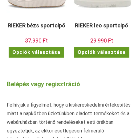
RIEKER bézs sportcipő
RIEKER leo sportcipő
37.990
Ft
29.990
Ft
Ennek
Enn
Opciók választása
Opciók választása
a
a
terméknek
ter
több
töb
variációja
vari
van.
van.
A
A
változatok
vált
Belépés vagy regisztráció
a
a
termékoldalon
term
választhatók
vála
ki
ki
Felhívjuk a figyelmet, hogy a kiskereskedelmi értékesítés
miatt a napközben üzletünkben eladott termékeket és a
webáruházban történő rendeléseket esti órákban
egyeztetjük, az ekkor esetlegesen felmerülő