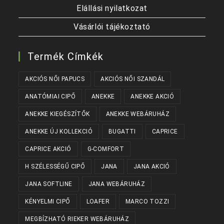
Elállási nyilatkozat
Vásárlói tájékoztató
Termék Címkék
AKCIÓS NŐI PAPUCS
AKCIÓS NŐI SZANDÁL
ANATÓMIAI CIPŐ
ANEKKE
ANEKKE AKCIÓ
ANEKKE KIEGÉSZÍTŐK
ANEKKE WEBÁRUHÁZ
ANEKKE ÚJ KOLLEKCIÓ
BUGATTI
CAPRICE
CAPRICE AKCIÓ
G-COMFORT
H SZÉLESSÉGŰ CIPŐ
JANA
JANA AKCIÓ
JANA SOFTLINE
JANA WEBÁRUHÁZ
KÉNYELMI CIPŐ
LOAFER
MARCO TOZZI
MEGBÍZHATÓ RIEKER WEBÁRUHÁZ