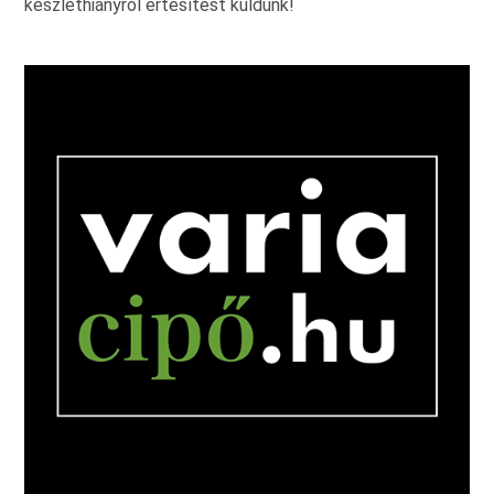
készlethiányról értesítést küldünk!