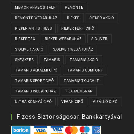
MEMÓRIAHABOS TALP
REMONTE
REMONTE WEBÁRUHÁZ
RIEKER
RIEKER AKCIÓ
RIEKER ANTISTRESS
RIEKER FÉRFI CIPŐ
RIEKERTEX
RIEKER WEBÁRUHÁZ
S.OLIVER
S.OLIVER AKCIÓ
S.OLIVER WEBÁRUHÁZ
SNEAKERS
TAMARIS
TAMARIS AKCIÓ
TAMARIS ALKALMI CIPŐ
TAMARIS COMFORT
TAMARIS SPORTCIPŐ
TAMARIS TOUCH-IT
TAMARIS WEBÁRUHÁZ
TEX MEMBRÁN
ULTRA KÖNNYŰ CIPŐ
VEGÁN CIPŐ
VÍZÁLLÓ CIPŐ
Fizess Biztonságosan Bankkártyával