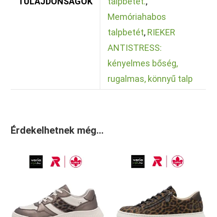
TULAJDONSÁGOK
talpbetét.
,
Memóriahabos
talpbetét
,
RIEKER
ANTISTRESS:
kényelmes bőség,
rugalmas, könnyű talp
Érdekelhetnek még…