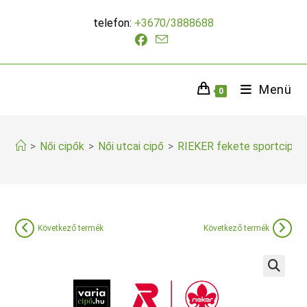
Skip
telefon:
+3670/3888688
to
content
Menü
0
>
Női cipők
>
Női utcai cipő
>
RIEKER fekete sportcipő
Következő termék
Következő termék