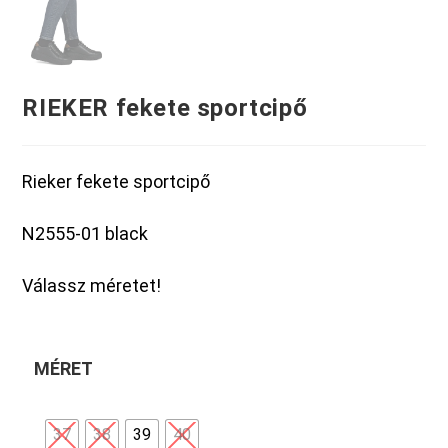
RIEKER fekete sportcipő
Rieker fekete sportcipő
N2555-01 black
Válassz méretet!
MÉRET
37
38
39
40