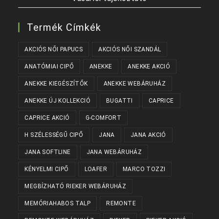
Termék Címkék
AKCIÓS NŐI PAPUCS
AKCIÓS NŐI SZANDÁL
ANATÓMIAI CIPŐ
ANEKKE
ANEKKE AKCIÓ
ANEKKE KIEGÉSZÍTŐK
ANEKKE WEBÁRUHÁZ
ANEKKE ÚJ KOLLEKCIÓ
BUGATTI
CAPRICE
CAPRICE AKCIÓ
G-COMFORT
H SZÉLESSÉGŰ CIPŐ
JANA
JANA AKCIÓ
JANA SOFTLINE
JANA WEBÁRUHÁZ
KÉNYELMI CIPŐ
LOAFER
MARCO TOZZI
MEGBÍZHATÓ RIEKER WEBÁRUHÁZ
MEMÓRIAHABOS TALP
REMONTE