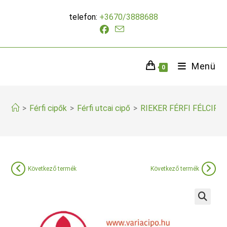
Skip
telefon:
+3670/3888688
to
content
Menü
0
>
Férfi cipők
>
Férfi utcai cipő
>
RIEKER FÉRFI FÉLCIPŐ
Következő termék
Következő termék