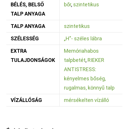
BÉLÉS, BELSŐ
bőr
,
szintetikus
TALP ANYAGA
TALP ANYAGA
szintetikus
SZÉLESSÉG
„H”- széles lábra
EXTRA
Memóriahabos
TULAJDONSÁGOK
talpbetét
,
RIEKER
ANTISTRESS:
kényelmes bőség,
rugalmas, könnyű talp
VÍZÁLLÓSÁG
mérsékelten vízálló