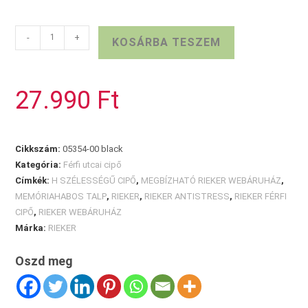
RIEKER
-
+
KOSÁRBA TESZEM
FÉRFI
FÉLCIPŐ
mennyiség
27.990
Ft
Cikkszám:
05354-00 black
Kategória:
Férfi utcai cipő
Címkék:
H SZÉLESSÉGŰ CIPŐ
,
MEGBÍZHATÓ RIEKER WEBÁRUHÁZ
,
MEMÓRIAHABOS TALP
,
RIEKER
,
RIEKER ANTISTRESS
,
RIEKER FÉRFI
CIPŐ
,
RIEKER WEBÁRUHÁZ
Márka:
RIEKER
Oszd meg