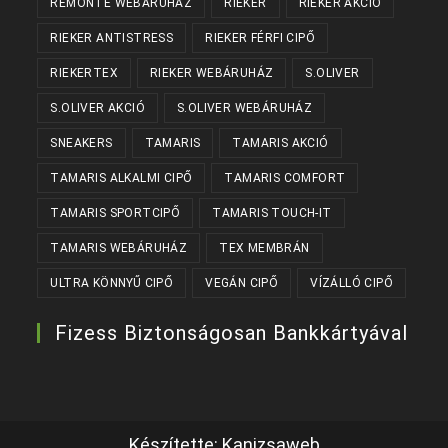
REMONTE WEBÁRUHÁZ
RIEKER
RIEKER AKCIÓ
RIEKER ANTISTRESS
RIEKER FÉRFI CIPŐ
RIEKERTEX
RIEKER WEBÁRUHÁZ
S.OLIVER
S.OLIVER AKCIÓ
S.OLIVER WEBÁRUHÁZ
SNEAKERS
TAMARIS
TAMARIS AKCIÓ
TAMARIS ALKALMI CIPŐ
TAMARIS COMFORT
TAMARIS SPORTCIPŐ
TAMARIS TOUCH-IT
TAMARIS WEBÁRUHÁZ
TEX MEMBRÁN
ULTRA KÖNNYŰ CIPŐ
VEGÁN CIPŐ
VÍZÁLLÓ CIPŐ
Fizess Biztonságosan Bankkártyával
Készítette:
Kanizsaweb