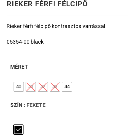
RIEKER FÉRFI FÉLCIPŐ
Rieker férfi félcipő kontrasztos varrással
05354-00 black
MÉRET
40
41
42
43
44
SZÍN
: FEKETE