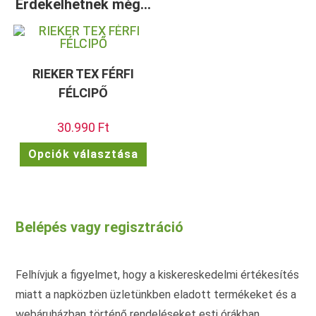
Érdekelhetnek még…
RIEKER TEX FÉRFI
FÉLCIPŐ
30.990
Ft
Ennek
Opciók választása
a
terméknek
több
variációja
van.
A
változatok
Belépés vagy regisztráció
a
termékoldalon
választhatók
ki
Felhívjuk a figyelmet, hogy a kiskereskedelmi értékesítés
miatt a napközben üzletünkben eladott termékeket és a
webáruházban történő rendeléseket esti órákban