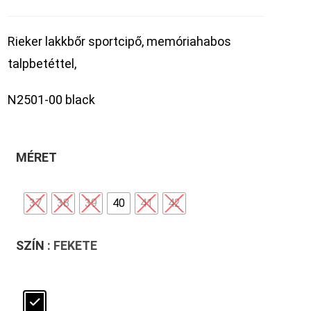
Rieker lakkbőr sportcipő, memóriahabos
talpbetéttel,
N2501-00 black
MÉRET
37
38
39
40
41
42
SZÍN
: FEKETE