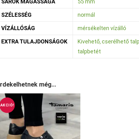
SAROK MAGASSÁGA
55 mm
SZÉLESSÉG
normál
VÍZÁLLÓSÁG
mérsékelten vízálló
EXTRA TULAJDONSÁGOK
Kivehető, cserélhető tal
talpbetét
rdekelhetnek még…
AKCIÓ!