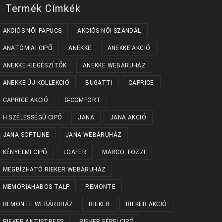
Termék Címkék
AKCIÓS NŐI PAPUCS
AKCIÓS NŐI SZANDÁL
ANATÓMIAI CIPŐ
ANEKKE
ANEKKE AKCIÓ
ANEKKE KIEGÉSZÍTŐK
ANEKKE WEBÁRUHÁZ
ANEKKE ÚJ KOLLEKCIÓ
BUGATTI
CAPRICE
CAPRICE AKCIÓ
G-COMFORT
H SZÉLESSÉGŰ CIPŐ
JANA
JANA AKCIÓ
JANA SOFTLINE
JANA WEBÁRUHÁZ
KÉNYELMI CIPŐ
LOAFER
MARCO TOZZI
MEGBÍZHATÓ RIEKER WEBÁRUHÁZ
MEMÓRIAHABOS TALP
REMONTE
REMONTE WEBÁRUHÁZ
RIEKER
RIEKER AKCIÓ
RIEKER ANTISTRESS
RIEKER FÉRFI CIPŐ