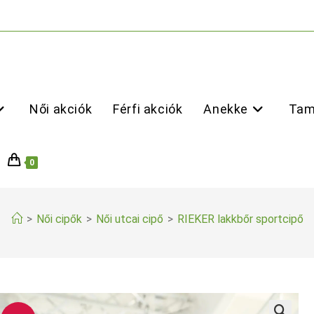
Női akciók
Férfi akciók
Anekke
Tam
0
>
Női cipők
>
Női utcai cipő
>
RIEKER lakkbőr sportcipő