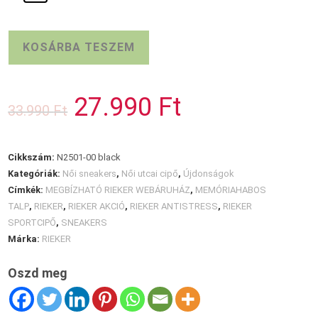
RIEKER
KOSÁRBA TESZEM
lakkbőr
sportcipő
mennyiség
27.990
Ft
Original
Current
33.990
Ft
price
price
was:
is:
33.990 Ft.
27.990 Ft.
Cikkszám:
N2501-00 black
Kategóriák:
Női sneakers
,
Női utcai cipő
,
Újdonságok
Címkék:
MEGBÍZHATÓ RIEKER WEBÁRUHÁZ
,
MEMÓRIAHABOS
TALP
,
RIEKER
,
RIEKER AKCIÓ
,
RIEKER ANTISTRESS
,
RIEKER
SPORTCIPŐ
,
SNEAKERS
Márka:
RIEKER
Oszd meg