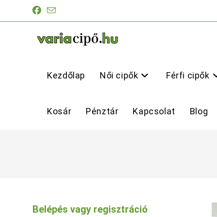
Skip
to
content
Kezdőlap
Női cipők
Férfi cipők
Kosár
Pénztár
Kapcsolat
Blog
Belépés vagy regisztráció