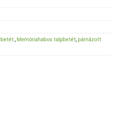
pbetét.
,
Memóriahabos talpbetét
,
párnázott