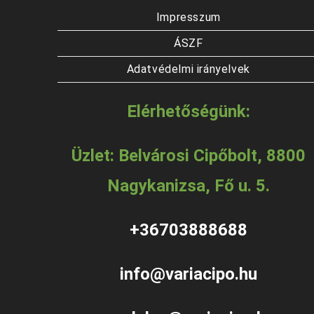
Impresszum
ÁSZF
Adatvédelmi irányelvek
Elérhetőségünk:
Üzlet: Belvárosi Cipőbolt, 8800
Nagykanizsa, Fő u. 5.
+36703888688
info@variacipo.hu