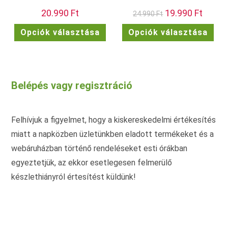
20.990
Ft
Original
19.990
Ft
Current
24.990
Ft
price
price
was:
is:
Ennek
Enn
Opciók választása
Opciók választása
24.990 Ft.
19.990 F
a
a
terméknek
ter
több
töb
variációja
vari
van.
van.
A
A
változatok
vált
Belépés vagy regisztráció
a
a
termékoldalon
term
választhatók
vála
ki
ki
Felhívjuk a figyelmet, hogy a kiskereskedelmi értékesítés
miatt a napközben üzletünkben eladott termékeket és a
webáruházban történő rendeléseket esti órákban
egyeztetjük, az ekkor esetlegesen felmerülő
készlethiányról értesítést küldünk!