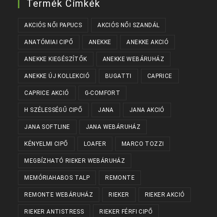
Termék Címkék
AKCIÓS NŐI PAPUCS
AKCIÓS NŐI SZANDÁL
ANATÓMIAI CIPŐ
ANEKKE
ANEKKE AKCIÓ
ANEKKE KIEGÉSZÍTŐK
ANEKKE WEBÁRUHÁZ
ANEKKE ÚJ KOLLEKCIÓ
BUGATTI
CAPRICE
CAPRICE AKCIÓ
G-COMFORT
H SZÉLESSÉGŰ CIPŐ
JANA
JANA AKCIÓ
JANA SOFTLINE
JANA WEBÁRUHÁZ
KÉNYELMI CIPŐ
LOAFER
MARCO TOZZI
MEGBÍZHATÓ RIEKER WEBÁRUHÁZ
MEMÓRIAHABOS TALP
REMONTE
REMONTE WEBÁRUHÁZ
RIEKER
RIEKER AKCIÓ
RIEKER ANTISTRESS
RIEKER FÉRFI CIPŐ