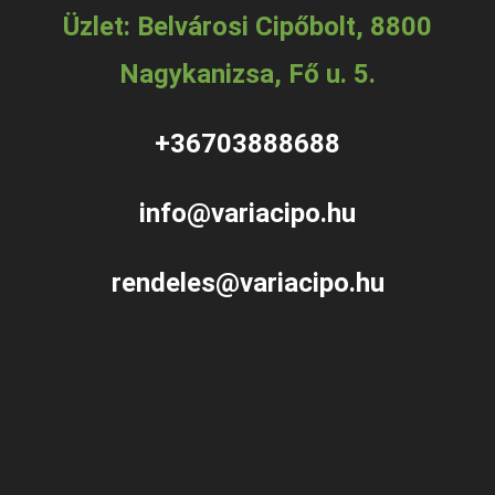
Üzlet: Belvárosi Cipőbolt, 8800
Nagykanizsa, Fő u. 5.
+36703888688
info@variacipo.hu
rendeles@variacipo.hu