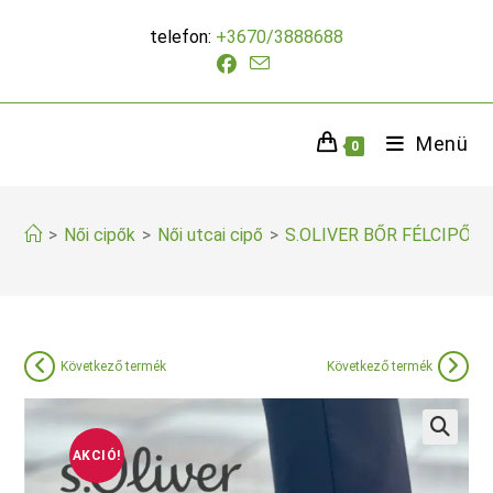
Skip
telefon:
+3670/3888688
to
content
Menü
0
>
Női cipők
>
Női utcai cipő
>
S.OLIVER BŐR FÉLCIPŐ
Következő termék
Következő termék
AKCIÓ!
🔍