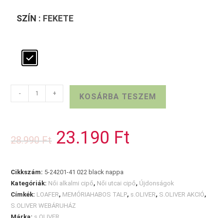
SZÍN
: FEKETE
S.OLIVER
-
+
KOSÁRBA TESZEM
BŐR
FÉLCIPŐ
mennyiség
23.190
Ft
Original
Current
28.990
Ft
price
price
was:
is:
28.990 Ft.
23.190 Ft.
Cikkszám:
5-24201-41 022 black nappa
Kategóriák:
Női alkalmi cipő
,
Női utcai cipő
,
Újdonságok
Címkék:
LOAFER
,
MEMÓRIAHABOS TALP
,
s.OLIVER
,
S.OLIVER AKCIÓ
,
S.OLIVER WEBÁRUHÁZ
Márka:
s.OLIVER