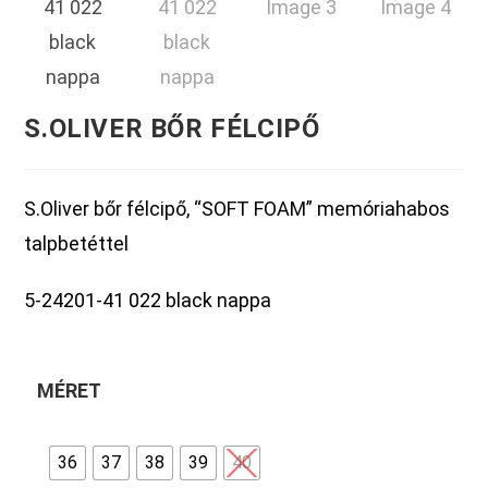
S.OLIVER BŐR FÉLCIPŐ
S.Oliver bőr félcipő, “SOFT FOAM” memóriahabos
talpbetéttel
5-24201-41 022 black nappa
MÉRET
36
37
38
39
40