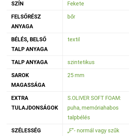
SZÍN
Fekete
FELSŐRÉSZ
bőr
ANYAGA
BÉLÉS, BELSŐ
textil
TALP ANYAGA
TALP ANYAGA
szintetikus
SAROK
25 mm
MAGASSÁGA
EXTRA
S.OLIVER SOFT FOAM:
TULAJDONSÁGOK
puha, memóriahabos
talpbélés
SZÉLESSÉG
„F”- normál vagy szűk