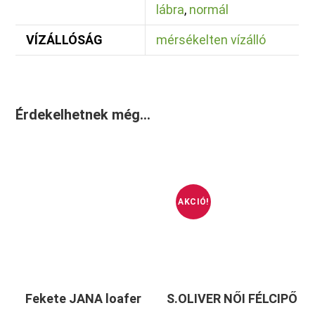
lábra
,
normál
VÍZÁLLÓSÁG
mérsékelten vízálló
Érdekelhetnek még…
AKCIÓ!
Fekete JANA loafer
S.OLIVER NŐI FÉLCIPŐ