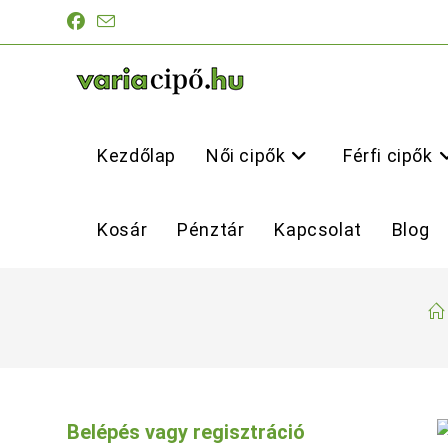
Skip
to
content
Kezdőlap
Női cipők
Férfi cipők
Kosár
Pénztár
Kapcsolat
Blog
Belépés vagy regisztráció