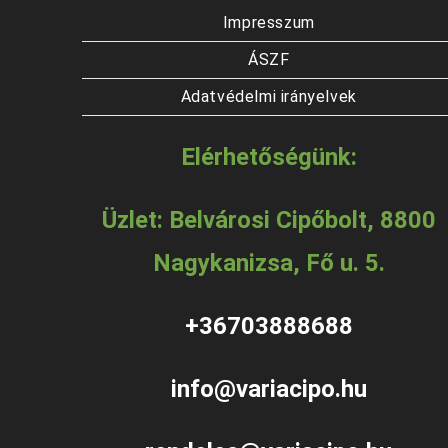
Impresszum
ÁSZF
Adatvédelmi irányelvek
Elérhetőségünk:
Üzlet: Belvárosi Cipőbolt, 8800
Nagykanizsa, Fő u. 5.
+36703888688
info@variacipo.hu