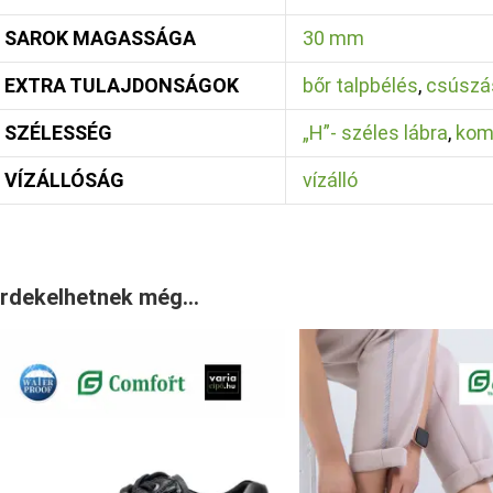
SAROK MAGASSÁGA
30 mm
EXTRA TULAJDONSÁGOK
bőr talpbélés
,
csúszá
SZÉLESSÉG
„H”- széles lábra
,
kom
VÍZÁLLÓSÁG
vízálló
rdekelhetnek még…