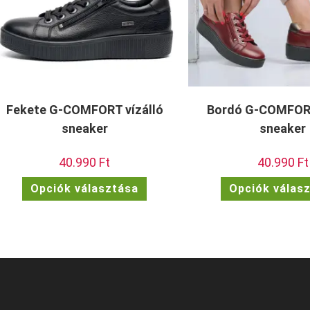
Fekete G-COMFORT vízálló
Bordó G-COMFORT
sneaker
sneaker
40.990
Ft
40.990
Ft
Ennek
Opciók választása
Opciók válas
a
terméknek
több
variációja
van.
A
változatok
a
termékoldalon
választhatók
ki