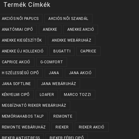
Termék Címkék
AKCIÓS NŐI PAPUCS
AKCIÓS NŐI SZANDÁL
ANATÓMIAI CIPŐ
ANEKKE
ANEKKE AKCIÓ
ANEKKE KIEGÉSZÍTŐK
ANEKKE WEBÁRUHÁZ
ANEKKE ÚJ KOLLEKCIÓ
BUGATTI
CAPRICE
CAPRICE AKCIÓ
G-COMFORT
H SZÉLESSÉGŰ CIPŐ
JANA
JANA AKCIÓ
JANA SOFTLINE
JANA WEBÁRUHÁZ
KÉNYELMI CIPŐ
LOAFER
MARCO TOZZI
MEGBÍZHATÓ RIEKER WEBÁRUHÁZ
MEMÓRIAHABOS TALP
REMONTE
REMONTE WEBÁRUHÁZ
RIEKER
RIEKER AKCIÓ
RIEKER ANTISTRESS
RIEKER FÉRFI CIPŐ