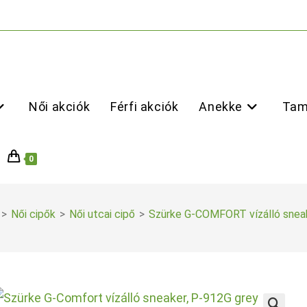
Női akciók
Férfi akciók
Anekke
Tam
0
>
Női cipők
>
Női utcai cipő
>
Szürke G-COMFORT vízálló snea