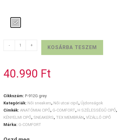
Szürke
-
+
KOSÁRBA TESZEM
G-
COMFORT
vízálló
40.990
Ft
sneaker
mennyiség
Cikkszám:
P-912G grey
Kategóriák:
Női sneakers
,
Női utcai cipő
,
Újdonságok
Címkék:
ANATÓMIAI CIPŐ
,
G-COMFORT
,
H SZÉLESSÉGŰ CIPŐ
,
KÉNYELMI CIPŐ
,
SNEAKERS
,
TEX MEMBRÁN
,
VÍZÁLLÓ CIPŐ
Márka:
G-COMFORT
Oszd meg