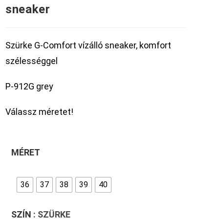
sneaker
Szürke G-Comfort vízálló sneaker, komfort
szélességgel
P-912G grey
Válassz méretet!
MÉRET
36
37
38
39
40
SZÍN
: SZÜRKE