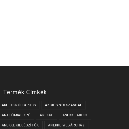
ek
a
ok
dalon
atók
Termék Címkék
AKCIÓS NŐI PAPUCS
AKCIÓS NŐI SZANDÁL
ANATÓMIAI CIPŐ
ANEKKE
ANEKKE AKCIÓ
ANEKKE KIEGÉSZÍTŐK
ANEKKE WEBÁRUHÁZ