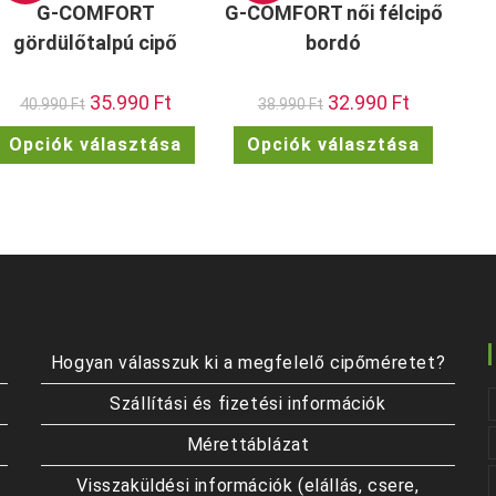
termékoldalon
G-COMFORT
G-COMFORT női félcipő
választhatók
ki
gördülőtalpú cipő
bordó
Original
35.990
Ft
Current
Original
32.990
Ft
Current
40.990
Ft
38.990
Ft
price
price
price
price
was:
is:
was:
is:
Ennek
Ennek
Opciók választása
Opciók választása
40.990 Ft.
35.990 Ft.
38.990 Ft.
32.990 Ft.
a
a
terméknek
termékn
több
több
variációja
variációj
van.
van.
A
A
változatok
változat
a
a
termékoldalon
termékol
választhatók
választh
ki
ki
Hogyan válasszuk ki a megfelelő cipőméretet?
Szállítási és fizetési információk
Mérettáblázat
Visszaküldési információk (elállás, csere,