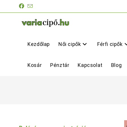
Skip
to
content
Kezdőlap
Női cipők
Férfi cipők
Kosár
Pénztár
Kapcsolat
Blog