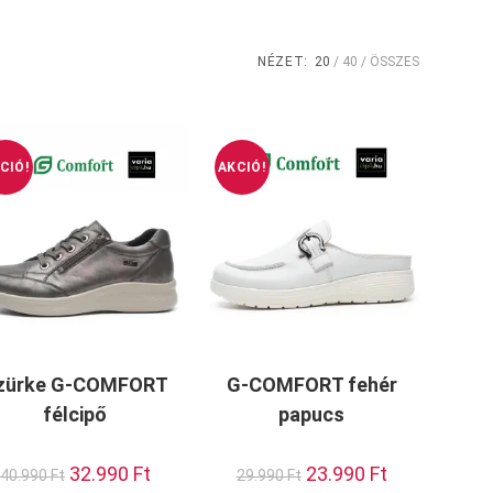
NÉZET:
20
40
ÖSSZES
CIÓ!
AKCIÓ!
zürke G-COMFORT
G-COMFORT fehér
félcipő
papucs
Original
32.990
Ft
Current
Original
23.990
Ft
Current
40.990
Ft
29.990
Ft
price
price
price
price