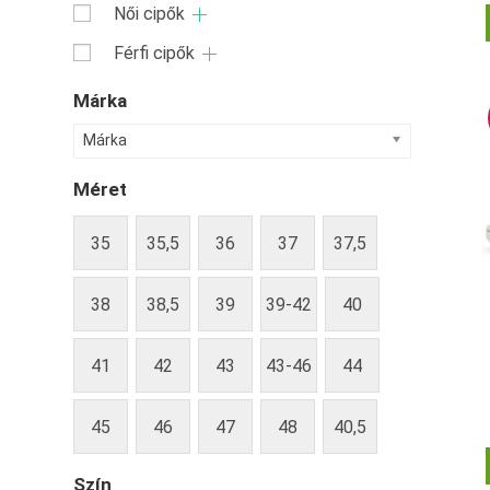
Női cipők
Férfi cipők
Márka
Márka
Méret
35
35,5
36
37
37,5
38
38,5
39
39-42
40
41
42
43
43-46
44
45
46
47
48
40,5
Szín