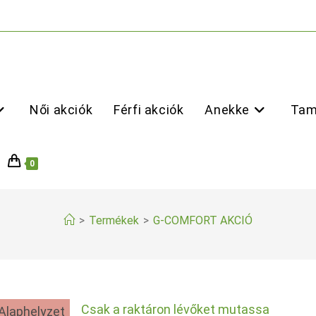
Női akciók
Férfi akciók
Anekke
Tam
0
>
Termékek
>
G-COMFORT AKCIÓ
Csak a raktáron lévőket mutassa
Alaphelyzet