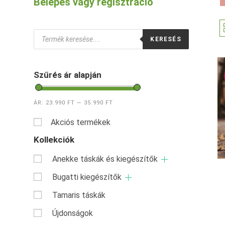
Belépés vagy regisztráció
Products
KERESÉS
search
Szűrés ár alapján
ÁR:
23.990 FT
—
35.990 FT
Akciós termékek
Kollekciók
Anekke táskák és kiegészítők
Bugatti kiegészítők
Tamaris táskák
Újdonságok