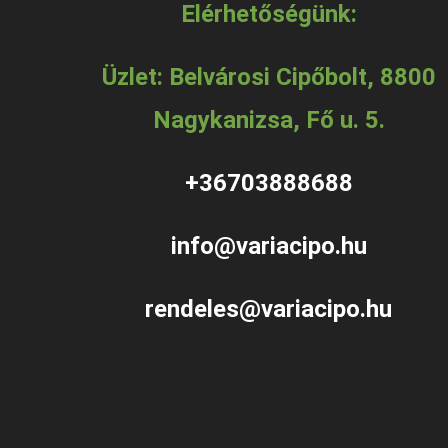
Elérhetőségünk:
Üzlet: Belvárosi Cipőbolt, 8800
Nagykanizsa, Fő u. 5.
+36703888688
info@variacipo.hu
rendeles@variacipo.hu