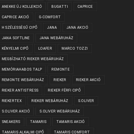
ANEKKE ÚJ KOLLEKCIÓ
BUGATTI
CAPRICE
CAPRICE AKCIÓ
G-COMFORT
H SZÉLESSÉGŰ CIPŐ
JANA
JANA AKCIÓ
JANA SOFTLINE
JANA WEBÁRUHÁZ
KÉNYELMI CIPŐ
LOAFER
MARCO TOZZI
MEGBÍZHATÓ RIEKER WEBÁRUHÁZ
MEMÓRIAHABOS TALP
REMONTE
REMONTE WEBÁRUHÁZ
RIEKER
RIEKER AKCIÓ
RIEKER ANTISTRESS
RIEKER FÉRFI CIPŐ
RIEKERTEX
RIEKER WEBÁRUHÁZ
S.OLIVER
S.OLIVER AKCIÓ
S.OLIVER WEBÁRUHÁZ
SNEAKERS
TAMARIS
TAMARIS AKCIÓ
TAMARIS ALKALMI CIPŐ
TAMARIS COMFORT