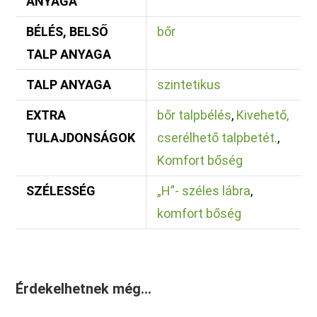
ANYAGA
BÉLÉS, BELSŐ
bőr
TALP ANYAGA
TALP ANYAGA
szintetikus
EXTRA
bőr talpbélés
,
Kivehető,
TULAJDONSÁGOK
cserélhető talpbetét.
,
Komfort bőség
SZÉLESSÉG
„H”- széles lábra
,
komfort bőség
Érdekelhetnek még…