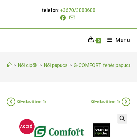
Skip
telefon:
+3670/3888688
to
content
Menü
0
>
Női cipők
>
Női papucs
>
G-COMFORT fehér papucs
Következő termék
Következő termék
AKCIÓ!