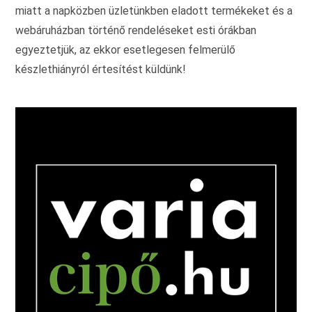
miatt a napközben üzletünkben eladott termékeket és a
webáruházban történő rendeléseket esti órákban
egyeztetjük, az ekkor esetlegesen felmerülő
készlethiányról értesítést küldünk!