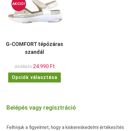
termékoldalon
term
AKCIÓ!
választhatók
vála
ki
ki
G-COMFORT tépőzáras
szandál
Original
24.990
Ft
Current
34.990
Ft
price
price
was:
is:
Ennek
Opciók választása
34.990 Ft.
24.990 Ft.
a
terméknek
több
variációja
van.
A
változatok
Belépés vagy regisztráció
a
termékoldalon
választhatók
ki
Felhívjuk a figyelmet, hogy a kiskereskedelmi értékesítés