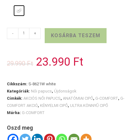
G-
-
+
KOSÁRBA TESZEM
COMFORT
fehér
papucs
23.990
Ft
Original
Current
29.990
Ft
mennyiség
price
price
was:
is:
29.990 Ft.
23.990 Ft.
Cikkszám:
S-8621W white
Kategóriák:
Női papucs
,
Újdonságok
Címkék:
AKCIÓS NŐI PAPUCS
,
ANATÓMIAI CIPŐ
,
G-COMFORT
,
G-
COMFORT AKCIÓ
,
KÉNYELMI CIPŐ
,
ULTRA KÖNNYŰ CIPŐ
Márka:
G-COMFORT
Oszd meg