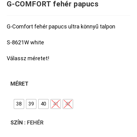
G-COMFORT fehér papucs
G-Comfort fehér papucs ultra könnyű talpon
S-8621W white
Válassz méretet!
MÉRET
38
39
40
41
42
SZÍN
: FEHÉR