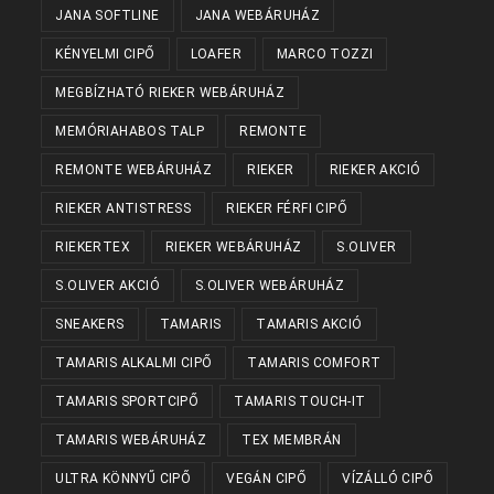
JANA SOFTLINE
JANA WEBÁRUHÁZ
KÉNYELMI CIPŐ
LOAFER
MARCO TOZZI
MEGBÍZHATÓ RIEKER WEBÁRUHÁZ
MEMÓRIAHABOS TALP
REMONTE
REMONTE WEBÁRUHÁZ
RIEKER
RIEKER AKCIÓ
RIEKER ANTISTRESS
RIEKER FÉRFI CIPŐ
RIEKERTEX
RIEKER WEBÁRUHÁZ
S.OLIVER
S.OLIVER AKCIÓ
S.OLIVER WEBÁRUHÁZ
SNEAKERS
TAMARIS
TAMARIS AKCIÓ
TAMARIS ALKALMI CIPŐ
TAMARIS COMFORT
TAMARIS SPORTCIPŐ
TAMARIS TOUCH-IT
TAMARIS WEBÁRUHÁZ
TEX MEMBRÁN
ULTRA KÖNNYŰ CIPŐ
VEGÁN CIPŐ
VÍZÁLLÓ CIPŐ