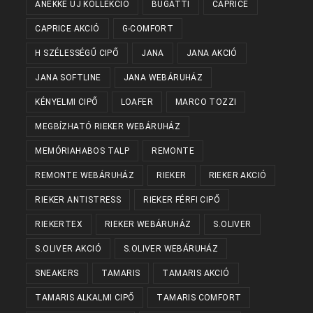
ANEKKE ÚJ KOLLEKCIÓ
BUGATTI
CAPRICE
CAPRICE AKCIÓ
G-COMFORT
H SZÉLESSÉGŰ CIPŐ
JANA
JANA AKCIÓ
JANA SOFTLINE
JANA WEBÁRUHÁZ
KÉNYELMI CIPŐ
LOAFER
MARCO TOZZI
MEGBÍZHATÓ RIEKER WEBÁRUHÁZ
MEMÓRIAHABOS TALP
REMONTE
REMONTE WEBÁRUHÁZ
RIEKER
RIEKER AKCIÓ
RIEKER ANTISTRESS
RIEKER FÉRFI CIPŐ
RIEKERTEX
RIEKER WEBÁRUHÁZ
S.OLIVER
S.OLIVER AKCIÓ
S.OLIVER WEBÁRUHÁZ
SNEAKERS
TAMARIS
TAMARIS AKCIÓ
TAMARIS ALKALMI CIPŐ
TAMARIS COMFORT