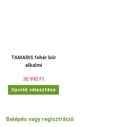
A
A
változatok
vált
a
a
termékoldalon
term
választhatók
vála
ki
ki
TAMARIS fehér bőr
alkalmi
30.990
Ft
Ennek
Opciók választása
a
terméknek
több
variációja
van.
A
változatok
Belépés vagy regisztráció
a
termékoldalon
választhatók