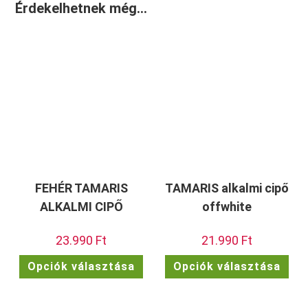
Érdekelhetnek még…
FEHÉR TAMARIS
TAMARIS alkalmi cipő
ALKALMI CIPŐ
offwhite
23.990
Ft
21.990
Ft
Ennek
Enn
Opciók választása
Opciók választása
a
a
terméknek
ter
több
töb
variációja
vari
van.
van.