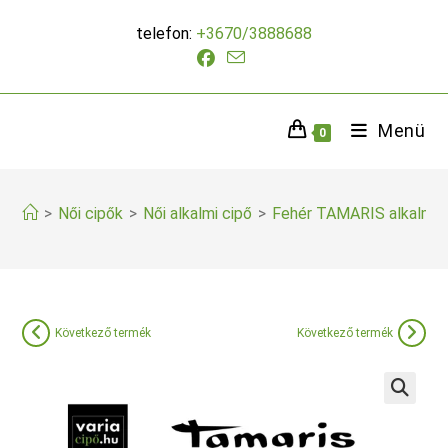
Skip
telefon:
+3670/3888688
to
content
Menü
0
>
Női cipők
>
Női alkalmi cipő
>
Fehér TAMARIS alkalmi 
Következő termék
Következő termék
🔍