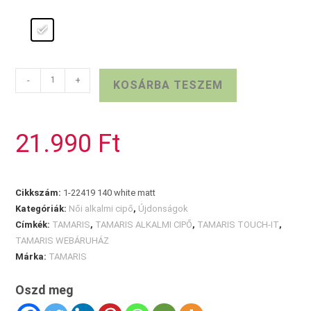
Fehér
-
+
KOSÁRBA TESZEM
TAMARIS
alkalmi
cipő
21.990
Ft
mennyiség
Cikkszám:
1-22419 140 white matt
Kategóriák:
Női alkalmi cipő
,
Újdonságok
Címkék:
TAMARIS
,
TAMARIS ALKALMI CIPŐ
,
TAMARIS TOUCH-IT
,
TAMARIS WEBÁRUHÁZ
Márka:
TAMARIS
Oszd meg