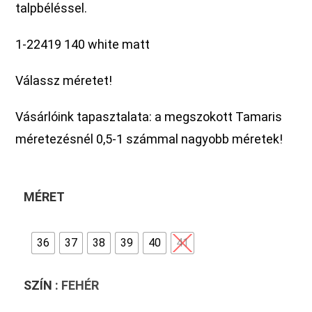
talpbéléssel.
1-22419 140 white matt
Válassz méretet!
Vásárlóink tapasztalata: a megszokott Tamaris
méretezésnél 0,5-1 számmal nagyobb méretek!
MÉRET
36
37
38
39
40
41
SZÍN
: FEHÉR