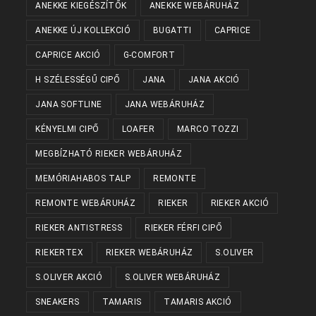
ANEKKE KIEGÉSZÍTŐK
ANEKKE WEBÁRUHÁZ
ANEKKE ÚJ KOLLEKCIÓ
BUGATTI
CAPRICE
CAPRICE AKCIÓ
G-COMFORT
H SZÉLESSÉGŰ CIPŐ
JANA
JANA AKCIÓ
JANA SOFTLINE
JANA WEBÁRUHÁZ
KÉNYELMI CIPŐ
LOAFER
MARCO TOZZI
MEGBÍZHATÓ RIEKER WEBÁRUHÁZ
MEMÓRIAHABOS TALP
REMONTE
REMONTE WEBÁRUHÁZ
RIEKER
RIEKER AKCIÓ
RIEKER ANTISTRESS
RIEKER FÉRFI CIPŐ
RIEKERTEX
RIEKER WEBÁRUHÁZ
S.OLIVER
S.OLIVER AKCIÓ
S.OLIVER WEBÁRUHÁZ
SNEAKERS
TAMARIS
TAMARIS AKCIÓ