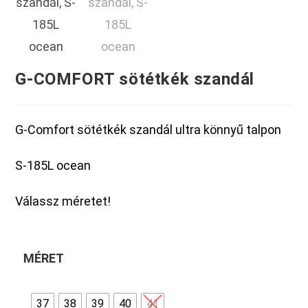
G-COMFORT sötétkék szandál
G-Comfort sötétkék szandál ultra könnyű talpon
S-185L ocean
Válassz méretet!
MÉRET
37
38
39
40
41