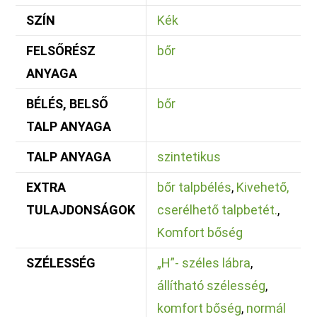
SZÍN
Kék
FELSŐRÉSZ
bőr
ANYAGA
BÉLÉS, BELSŐ
bőr
TALP ANYAGA
TALP ANYAGA
szintetikus
EXTRA
bőr talpbélés
,
Kivehető,
TULAJDONSÁGOK
cserélhető talpbetét.
,
Komfort bőség
SZÉLESSÉG
„H”- széles lábra
,
állítható szélesség
,
komfort bőség
,
normál