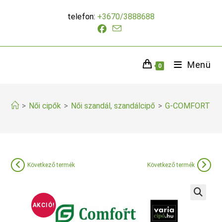
Skip
telefon:
+3670/3888688
to
content
Menü
0
>
Női cipők
>
Női szandál, szandálcipő
>
G-COMFORT söt
Következő termék
Következő termék
AKCIÓ!
🔍