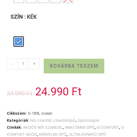
SZÍN
: KÉK
G-
-
+
KOSÁRBA TESZEM
COMFORT
sötétkék
szandál
24.990
Ft
Original
Current
34.990
Ft
mennyiség
price
price
was:
is:
34.990 Ft.
24.990 Ft.
Cikkszám:
S-185L ocean
Kategóriák:
Női szandál, szandálcipő
,
Újdonságok
Címkék:
AKCIÓS NŐI SZANDÁL
,
ANATÓMIAI CIPŐ
,
G-COMFORT
,
G-
COMFORT AKCIÓ
,
KÉNYELMI CIPŐ
,
ULTRA KÖNNYŰ CIPŐ