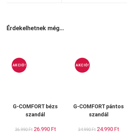
Érdekelhetnek még…
AKCIÓ!
AKCIÓ!
G-COMFORT bézs
G-COMFORT pántos
szandál
szandál
Original
26.990
Ft
Current
Original
24.990
Ft
Current
36.990
Ft
34.990
Ft
price
price
price
price