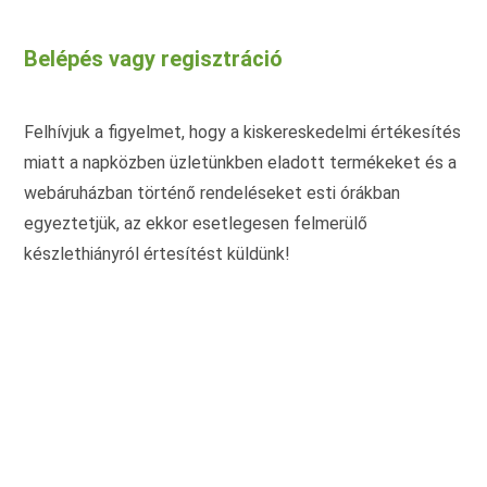
van.
A
változatok
Belépés vagy regisztráció
a
termékoldalon
választhatók
ki
Felhívjuk a figyelmet, hogy a kiskereskedelmi értékesítés
miatt a napközben üzletünkben eladott termékeket és a
webáruházban történő rendeléseket esti órákban
egyeztetjük, az ekkor esetlegesen felmerülő
készlethiányról értesítést küldünk!