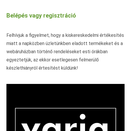
van.
A
változatok
Belépés vagy regisztráció
a
termékoldalon
választhatók
ki
Felhívjuk a figyelmet, hogy a kiskereskedelmi értékesítés
miatt a napközben üzletünkben eladott termékeket és a
webáruházban történő rendeléseket esti órákban
egyeztetjük, az ekkor esetlegesen felmerülő
készlethiányról értesítést küldünk!