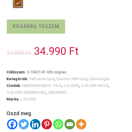
BARNA
KOSÁRBA TESZEM
S.OLIVER
FÉRFI
BŐRCIPŐ
34.990
Ft
Original
Current
37.990
Ft
mennyiség
price
price
was:
is:
37.990 Ft.
34.990 Ft.
Cikkszám:
5-13627-41 305 cognac
Kategóriák:
Férfi utcai cipő
,
Sportos férfi cipő
,
Újdonságok
Címkék:
MEMÓRIAHABOS TALP
,
s.OLIVER
,
S.OLIVER AKCIÓ
,
S.OLIVER WEBÁRUHÁZ
,
SNEAKERS
Márka:
s.OLIVER
Oszd meg