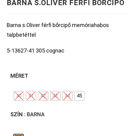
BARNA S.OLIVER FÉRFI BŐRCIPŐ
Barna s.Oliver férfi bőrcipő memóriahabos
talpbetéttel
5-13627-41 305 cognac
MÉRET
40
41
42
43
44
45
SZÍN
: BARNA