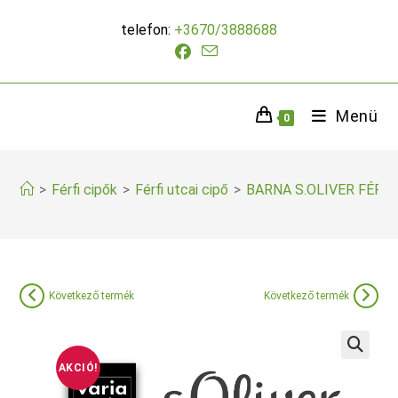
Skip
telefon:
+3670/3888688
to
content
Menü
0
>
Férfi cipők
>
Férfi utcai cipő
>
BARNA S.OLIVER FÉRF
Következő termék
Következő termék
AKCIÓ!