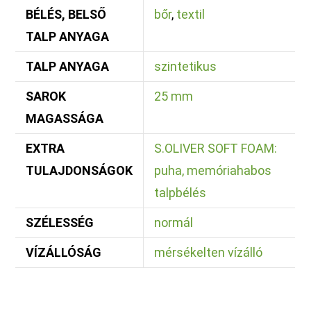
BÉLÉS, BELSŐ
bőr
,
textil
TALP ANYAGA
TALP ANYAGA
szintetikus
SAROK
25 mm
MAGASSÁGA
EXTRA
S.OLIVER SOFT FOAM:
TULAJDONSÁGOK
puha, memóriahabos
talpbélés
SZÉLESSÉG
normál
VÍZÁLLÓSÁG
mérsékelten vízálló