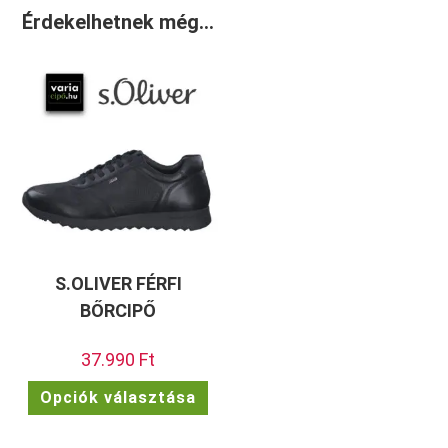
Érdekelhetnek még…
S.OLIVER FÉRFI
BŐRCIPŐ
37.990
Ft
Ennek
Opciók választása
a
terméknek
több
variációja