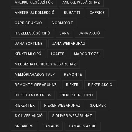
ANEKKE KIEGÉSZÍTŐK
ANEKKE WEBÁRUHÁZ
ANEKKE ÚJ KOLLEKCIÓ
BUGATTI
CAPRICE
CAPRICE AKCIÓ
G-COMFORT
H SZÉLESSÉGŰ CIPŐ
JANA
JANA AKCIÓ
JANA SOFTLINE
JANA WEBÁRUHÁZ
KÉNYELMI CIPŐ
LOAFER
MARCO TOZZI
MEGBÍZHATÓ RIEKER WEBÁRUHÁZ
MEMÓRIAHABOS TALP
REMONTE
REMONTE WEBÁRUHÁZ
RIEKER
RIEKER AKCIÓ
RIEKER ANTISTRESS
RIEKER FÉRFI CIPŐ
RIEKERTEX
RIEKER WEBÁRUHÁZ
S.OLIVER
S.OLIVER AKCIÓ
S.OLIVER WEBÁRUHÁZ
SNEAKERS
TAMARIS
TAMARIS AKCIÓ