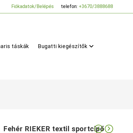
Fiókadatok/Belépés
telefon:
+3670/3888688
aris táskák
Bugatti kiegészítők
Fehér RIEKER textil sportcipő