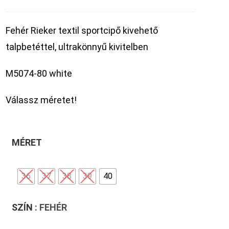
Fehér Rieker textil sportcipő kivehető
talpbetéttel, ultrakönnyű kivitelben
M5074-80 white
Válassz méretet!
MÉRET
36
37
38
39
40
SZÍN
: FEHÉR