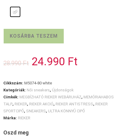
Fehér
KOSÁRBA TESZEM
RIEKER
textil
sportcipő
24.990
Ft
Original
Current
28.990
Ft
mennyiség
price
price
was:
is:
28.990 Ft.
24.990 Ft.
Cikkszám:
M5074-80 white
Kategóriák:
Női sneakers
,
Újdonságok
Címkék:
MEGBÍZHATÓ RIEKER WEBÁRUHÁZ
,
MEMÓRIAHABOS
TALP
,
RIEKER
,
RIEKER AKCIÓ
,
RIEKER ANTISTRESS
,
RIEKER
SPORTCIPŐ
,
SNEAKERS
,
ULTRA KÖNNYŰ CIPŐ
Márka:
RIEKER
Oszd meg