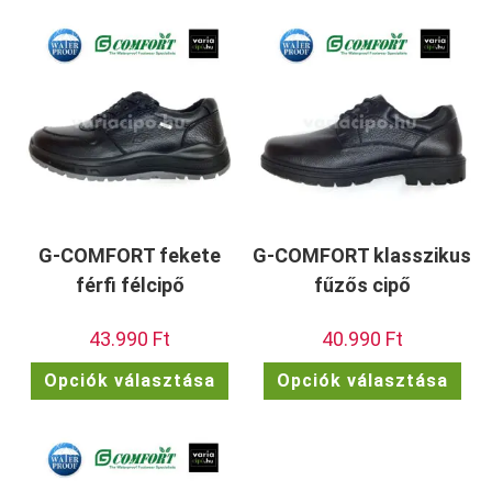
G-COMFORT fekete
G-COMFORT klasszikus
férfi félcipő
fűzős cipő
43.990
Ft
40.990
Ft
Ennek
Enn
Opciók választása
Opciók választása
a
a
terméknek
ter
több
töb
variációja
vari
van.
van.
A
A
változatok
vált