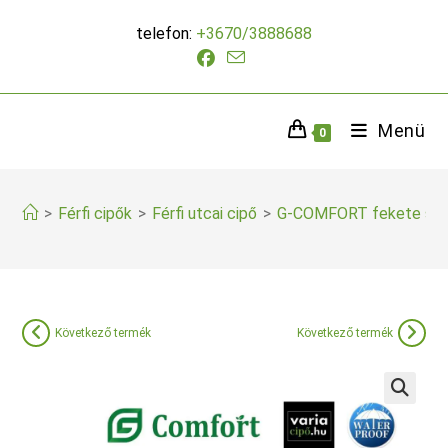
Skip
telefon:
+3670/3888688
to
content
Menü
0
>
Férfi cipők
>
Férfi utcai cipő
>
G-COMFORT fekete sne
Következő termék
Következő termék