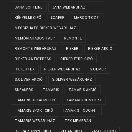
JANA SOFTLINE
JANA WEBÁRUHÁZ
KÉNYELMI CIPŐ
LOAFER
MARCO TOZZI
MEGBÍZHATÓ RIEKER WEBÁRUHÁZ
MEMÓRIAHABOS TALP
REMONTE
REMONTE WEBÁRUHÁZ
RIEKER
RIEKER AKCIÓ
RIEKER ANTISTRESS
RIEKER FÉRFI CIPŐ
RIEKERTEX
RIEKER WEBÁRUHÁZ
S.OLIVER
S.OLIVER AKCIÓ
S.OLIVER WEBÁRUHÁZ
SNEAKERS
TAMARIS
TAMARIS AKCIÓ
TAMARIS ALKALMI CIPŐ
TAMARIS COMFORT
TAMARIS SPORTCIPŐ
TAMARIS TOUCH-IT
TAMARIS WEBÁRUHÁZ
TEX MEMBRÁN
ULTRA KÖNNYŰ CIPŐ
VEGÁN CIPŐ
VÍZÁLLÓ CIPŐ