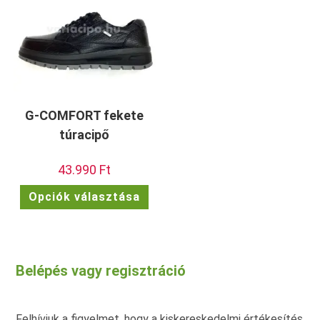
a
a
termékoldalon
term
választhatók
vála
ki
ki
G-COMFORT fekete
túracipő
43.990
Ft
Ennek
Opciók választása
a
terméknek
több
variációja
van.
A
változatok
Belépés vagy regisztráció
a
termékoldalon
választhatók
ki
Felhívjuk a figyelmet, hogy a kiskereskedelmi értékesítés