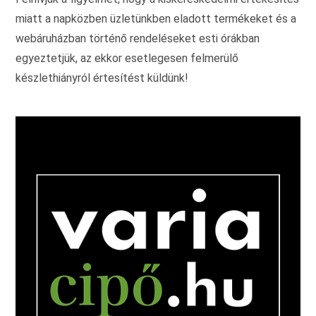
miatt a napközben üzletünkben eladott termékeket és a
webáruházban történő rendeléseket esti órákban
egyeztetjük, az ekkor esetlegesen felmerülő
készlethiányról értesítést küldünk!