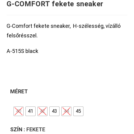
G-COMFORT fekete sneaker
G-Comfort fekete sneaker, H-szélesség, vízálló
felsőrésszel.
A-515S black
MÉRET
40
41
42
43
44
45
SZÍN
: FEKETE