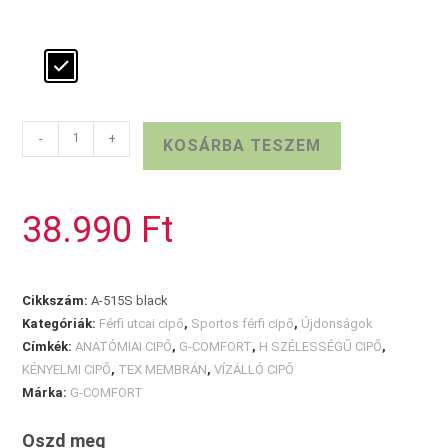
G-
-
+
KOSÁRBA TESZEM
COMFORT
fekete
sneaker
38.990
Ft
mennyiség
Cikkszám:
A-515S black
Kategóriák:
Férfi utcai cipő
,
Sportos férfi cipő
,
Újdonságok
Címkék:
ANATÓMIAI CIPŐ
,
G-COMFORT
,
H SZÉLESSÉGŰ CIPŐ
,
KÉNYELMI CIPŐ
,
TEX MEMBRÁN
,
VÍZÁLLÓ CIPŐ
Márka:
G-COMFORT
Oszd meg