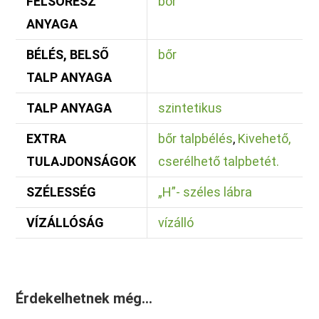
FELSŐRÉSZ
bőr
ANYAGA
BÉLÉS, BELSŐ
bőr
TALP ANYAGA
TALP ANYAGA
szintetikus
EXTRA
bőr talpbélés
,
Kivehető,
TULAJDONSÁGOK
cserélhető talpbetét.
SZÉLESSÉG
„H”- széles lábra
VÍZÁLLÓSÁG
vízálló
Érdekelhetnek még…