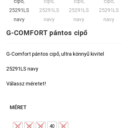
G-COMFORT pántos cipő
G-Comfort pántos cipő, ultra könnyű kivitel
25291LS navy
Válassz méretet!
MÉRET
37
38
39
40
41