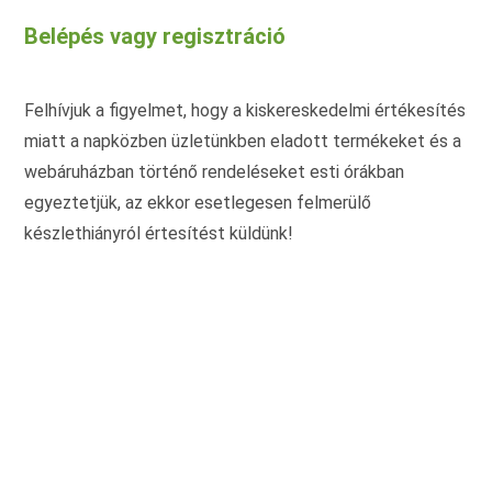
A
változatok
Belépés vagy regisztráció
a
termékoldalon
választhatók
ki
Felhívjuk a figyelmet, hogy a kiskereskedelmi értékesítés
miatt a napközben üzletünkben eladott termékeket és a
webáruházban történő rendeléseket esti órákban
egyeztetjük, az ekkor esetlegesen felmerülő
készlethiányról értesítést küldünk!