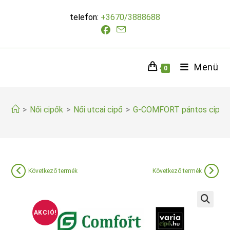
Skip
telefon:
+3670/3888688
to
content
Menü
0
>
Női cipők
>
Női utcai cipő
>
G-COMFORT pántos cipő
Következő termék
Következő termék
AKCIÓ!
🔍