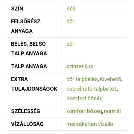
SZÍN
Kék
FELSŐRÉSZ
bőr
ANYAGA
BÉLÉS, BELSŐ
bőr
TALP ANYAGA
TALP ANYAGA
szintetikus
EXTRA
bőr talpbélés
,
Kivehető,
TULAJDONSÁGOK
cserélhető talpbetét.
,
Komfort bőség
SZÉLESSÉG
komfort bőség
,
normál
VÍZÁLLÓSÁG
mérsékelten vízálló