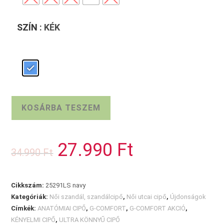
SZÍN
: KÉK
G-
KOSÁRBA TESZEM
COMFORT
pántos
cipő
27.990
Ft
Original
Current
34.990
Ft
mennyiség
price
price
was:
is:
34.990 Ft.
27.990 Ft.
Cikkszám:
25291LS navy
Kategóriák:
Női szandál, szandálcipő
,
Női utcai cipő
,
Újdonságok
Címkék:
ANATÓMIAI CIPŐ
,
G-COMFORT
,
G-COMFORT AKCIÓ
,
KÉNYELMI CIPŐ
,
ULTRA KÖNNYŰ CIPŐ