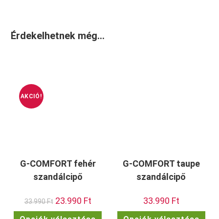
Érdekelhetnek még…
AKCIÓ!
G-COMFORT fehér
G-COMFORT taupe
szandálcipő
szandálcipő
Original
23.990
Ft
Current
33.990
Ft
33.990
Ft
price
price
was:
is:
Ennek
Enn