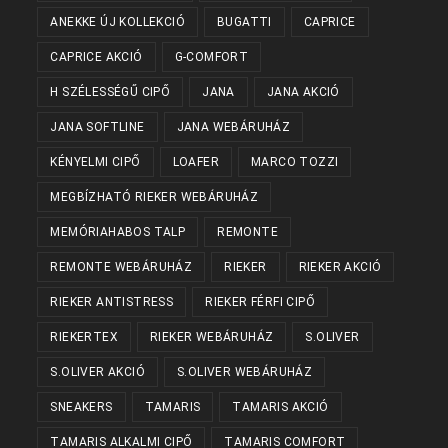
ANEKKE ÚJ KOLLEKCIÓ
BUGATTI
CAPRICE
CAPRICE AKCIÓ
G-COMFORT
H SZÉLESSÉGŰ CIPŐ
JANA
JANA AKCIÓ
JANA SOFTLINE
JANA WEBÁRUHÁZ
KÉNYELMI CIPŐ
LOAFER
MARCO TOZZI
MEGBÍZHATÓ RIEKER WEBÁRUHÁZ
MEMÓRIAHABOS TALP
REMONTE
REMONTE WEBÁRUHÁZ
RIEKER
RIEKER AKCIÓ
RIEKER ANTISTRESS
RIEKER FÉRFI CIPŐ
RIEKERTEX
RIEKER WEBÁRUHÁZ
S.OLIVER
S.OLIVER AKCIÓ
S.OLIVER WEBÁRUHÁZ
SNEAKERS
TAMARIS
TAMARIS AKCIÓ
TAMARIS ALKALMI CIPŐ
TAMARIS COMFORT