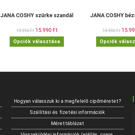
JANA COSHY szürke szandál
JANA COSHY béz
Original
15.990
Ft
Current
Origina
15.9
19.990
Ft
19.990
Ft
price
price
price
was:
is:
was:
Ennek
Opciók választása
Opciók válas
19.990 Ft.
15.990 Ft.
19.990 
a
terméknek
több
variációja
van.
A
változatok
a
termékoldalon
választhatók
ki
Hogyan válasszuk ki a megfelelő cipőméretet?
Szállítási és fizetési információk
Mérettáblázat
Visszaküldési információk (elállás, csere,