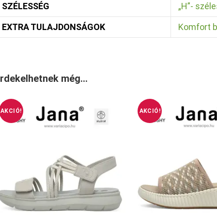
SZÉLESSÉG
„H”- széle
EXTRA TULAJDONSÁGOK
Komfort 
rdekelhetnek még…
AKCIÓ!
AKCIÓ!