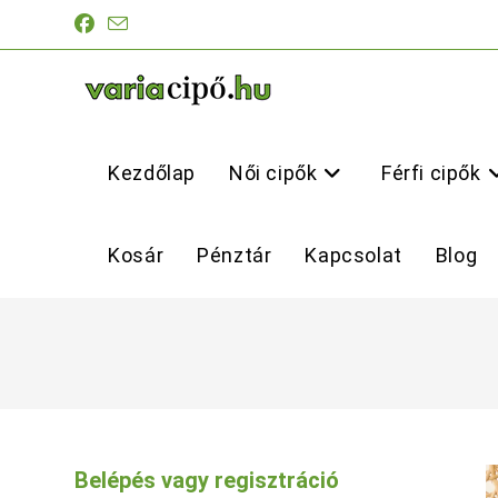
Skip
to
content
Kezdőlap
Női cipők
Férfi cipők
Kosár
Pénztár
Kapcsolat
Blog
Belépés vagy regisztráció