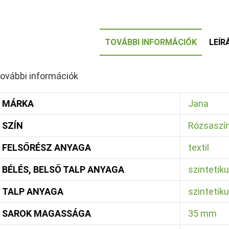
TOVÁBBI INFORMÁCIÓK
LEÍR
ovábbi információk
MÁRKA
Jana
SZÍN
Rózsaszí
FELSŐRÉSZ ANYAGA
textil
BÉLÉS, BELSŐ TALP ANYAGA
szintetik
TALP ANYAGA
szintetik
SAROK MAGASSÁGA
35 mm