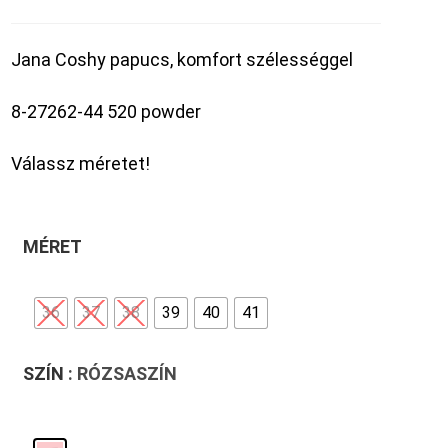
Jana Coshy papucs, komfort szélességgel
8-27262-44 520 powder
Válassz méretet!
MÉRET
36
37
38
39
40
41
SZÍN
: RÓZSASZÍN