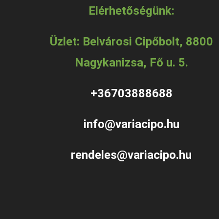
Elérhetőségünk:
Üzlet: Belvárosi Cipőbolt, 8800
Nagykanizsa, Fő u. 5.
+36703888688
info@variacipo.hu
rendeles@variacipo.hu