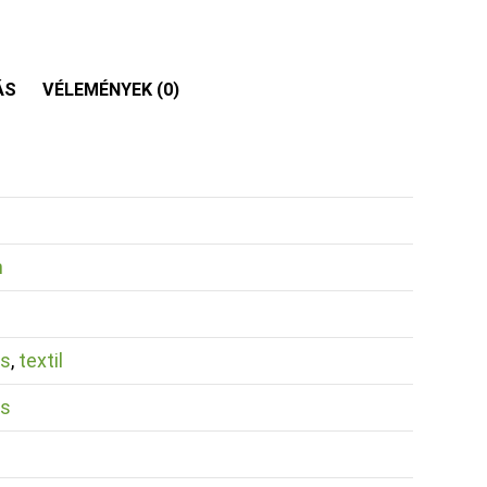
ÁS
VÉLEMÉNYEK (0)
n
us
,
textil
us