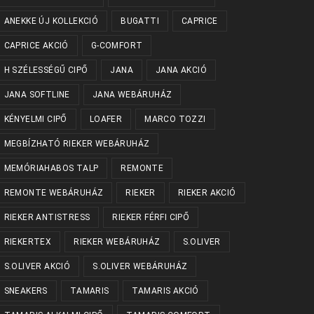
ANEKKE ÚJ KOLLEKCIÓ
BUGATTI
CAPRICE
CAPRICE AKCIÓ
G-COMFORT
H SZÉLESSÉGŰ CIPŐ
JANA
JANA AKCIÓ
JANA SOFTLINE
JANA WEBÁRUHÁZ
KÉNYELMI CIPŐ
LOAFER
MARCO TOZZI
MEGBÍZHATÓ RIEKER WEBÁRUHÁZ
MEMÓRIAHABOS TALP
REMONTE
REMONTE WEBÁRUHÁZ
RIEKER
RIEKER AKCIÓ
RIEKER ANTISTRESS
RIEKER FÉRFI CIPŐ
RIEKERTEX
RIEKER WEBÁRUHÁZ
S.OLIVER
S.OLIVER AKCIÓ
S.OLIVER WEBÁRUHÁZ
SNEAKERS
TAMARIS
TAMARIS AKCIÓ