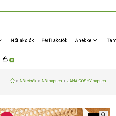
Női akciók
Férfi akciók
Anekke
Tam
0
>
Női cipők
>
Női papucs
>
JANA COSHY papucs