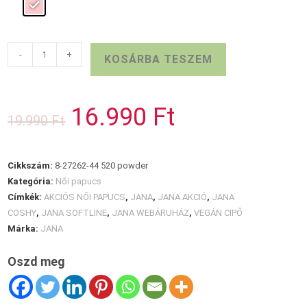
JANA
-
+
KOSÁRBA TESZEM
COSHY
papucs
mennyiség
16.990
Ft
Original
Current
19.990
Ft
price
price
was:
is:
19.990 Ft.
16.990 Ft.
Cikkszám:
8-27262-44 520 powder
Kategória:
Női papucs
Címkék:
AKCIÓS NŐI PAPUCS
,
JANA
,
JANA AKCIÓ
,
JANA
COSHY
,
JANA SOFTLINE
,
JANA WEBÁRUHÁZ
,
VEGÁN CIPŐ
Márka:
JANA
Oszd meg