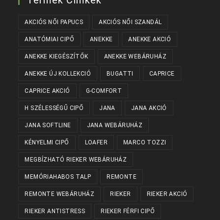
Termék Címkék
AKCIÓS NŐI PAPUCS
AKCIÓS NŐI SZANDÁL
ANATÓMIAI CIPŐ
ANEKKE
ANEKKE AKCIÓ
ANEKKE KIEGÉSZÍTŐK
ANEKKE WEBÁRUHÁZ
ANEKKE ÚJ KOLLEKCIÓ
BUGATTI
CAPRICE
CAPRICE AKCIÓ
G-COMFORT
H SZÉLESSÉGŰ CIPŐ
JANA
JANA AKCIÓ
JANA SOFTLINE
JANA WEBÁRUHÁZ
KÉNYELMI CIPŐ
LOAFER
MARCO TOZZI
MEGBÍZHATÓ RIEKER WEBÁRUHÁZ
MEMÓRIAHABOS TALP
REMONTE
REMONTE WEBÁRUHÁZ
RIEKER
RIEKER AKCIÓ
RIEKER ANTISTRESS
RIEKER FÉRFI CIPŐ