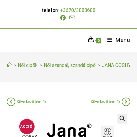
Skip
telefon:
+3670/3888688
to
content
Menü
0
>
Női cipők
>
Női szandál, szandálcipő
>
JANA COSHY szü
Következő termék
Következő termék
AKCIÓ!