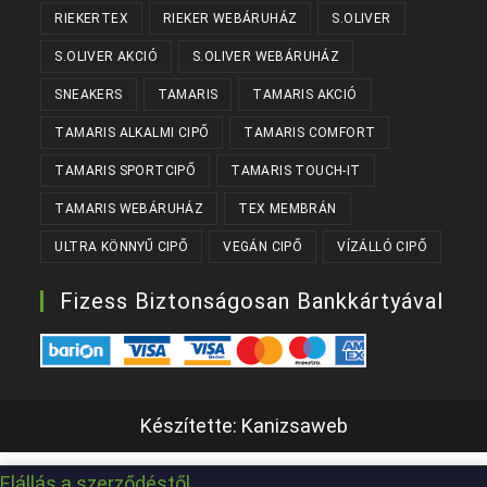
RIEKERTEX
RIEKER WEBÁRUHÁZ
S.OLIVER
S.OLIVER AKCIÓ
S.OLIVER WEBÁRUHÁZ
SNEAKERS
TAMARIS
TAMARIS AKCIÓ
TAMARIS ALKALMI CIPŐ
TAMARIS COMFORT
TAMARIS SPORTCIPŐ
TAMARIS TOUCH-IT
TAMARIS WEBÁRUHÁZ
TEX MEMBRÁN
ULTRA KÖNNYŰ CIPŐ
VEGÁN CIPŐ
VÍZÁLLÓ CIPŐ
Fizess Biztonságosan Bankkártyával
Készítette:
Kanizsaweb
Elállás a szerződéstől