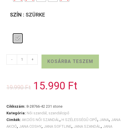
SZÍN
: SZÜRKE
JANA
-
+
KOSÁRBA TESZEM
COSHY
szürke
szandál
15.990
Ft
Original
Current
19.990
Ft
mennyiség
price
price
was:
is:
19.990 Ft.
15.990 Ft.
Cikkszám:
8-28766-42 231 stone
Kategória:
Női szandál, szandálcipő
Címkék:
AKCIÓS NŐI SZANDÁL
,
H SZÉLESSÉGŰ CIPŐ
,
JANA
,
JANA
AKCIÓ
,
JANA COSHY
,
JANA SOFTLINE
,
JANA SZANDÁL
,
JANA