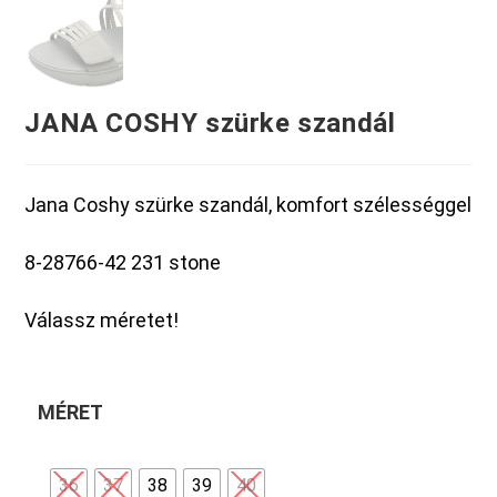
JANA COSHY szürke szandál
Jana Coshy szürke szandál, komfort szélességgel
8-28766-42 231 stone
Válassz méretet!
MÉRET
36
37
38
39
40