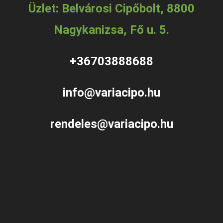
Üzlet: Belvárosi Cipőbolt, 8800
Nagykanizsa, Fő u. 5.
+36703888688
info@variacipo.hu
rendeles@variacipo.hu