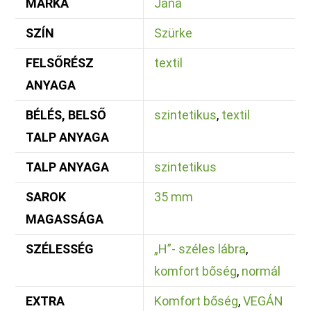
MÁRKA
Jana
SZÍN
Szürke
FELSŐRÉSZ
textil
ANYAGA
BÉLÉS, BELSŐ
szintetikus
,
textil
TALP ANYAGA
TALP ANYAGA
szintetikus
SAROK
35 mm
MAGASSÁGA
SZÉLESSÉG
„H”- széles lábra
,
komfort bőség
,
normál
EXTRA
Komfort bőség
,
VEGÁN