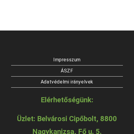
Impresszum
ÁSZF
Adatvédelmi irányelvek
Elérhetőségünk:
Üzlet: Belvárosi Cipőbolt, 8800
Nagykanizsa, Fő u. 5.