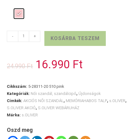
S.OLIVER
-
+
KOSÁRBA TESZEM
PINK
SZANDÁL
mennyiség
16.990
Ft
Original
Current
24.990
Ft
price
price
was:
is:
24.990 Ft.
16.990 Ft.
Cikkszám:
5-28311-20 510 pink
Kategóriák:
Női szandál, szandálcipő
,
Újdonságok
Címkék:
AKCIÓS NŐI SZANDÁL
,
MEMÓRIAHABOS TALP
,
s.OLIVER
,
S.OLIVER AKCIÓ
,
S.OLIVER WEBÁRUHÁZ
Márka:
s.OLIVER
Oszd meg