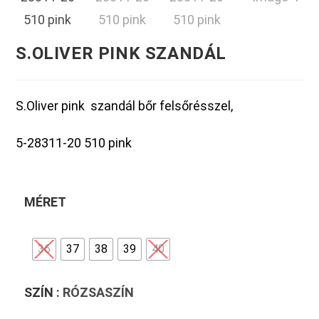
S.OLIVER PINK SZANDÁL
S.Oliver pink szandál bőr felsőrésszel,
5-28311-20 510 pink
MÉRET
36
37
38
39
40
SZÍN
: RÓZSASZÍN