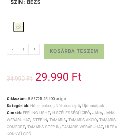
SZÍN
: BÉZS
TAMARIS
-
+
KOSÁRBA TESZEM
COMFORT
bézs
Step-
29.990
Ft
Original
Current
34.990
Ft
in
price
price
was:
is:
mennyiség
34.990 Ft.
29.990 Ft.
Cikkszám:
8-83725-45 400 beige
Kategóriák:
Női sneakers
,
Női utcai cipő
,
Újdonságok
Címkék:
FEELING LIGHT
,
H SZÉLESSÉGŰ CIPŐ
,
JANA
,
JANA
WEBÁRUHÁZ
,
STEP-IN
,
TAMARIS
,
TAMARIS AKCIÓ
,
TAMARIS
COMFORT
,
TAMARIS STEP-IN
,
TAMARIS WEBÁRUHÁZ
,
ULTRA
KÖNNYŰ CIPŐ