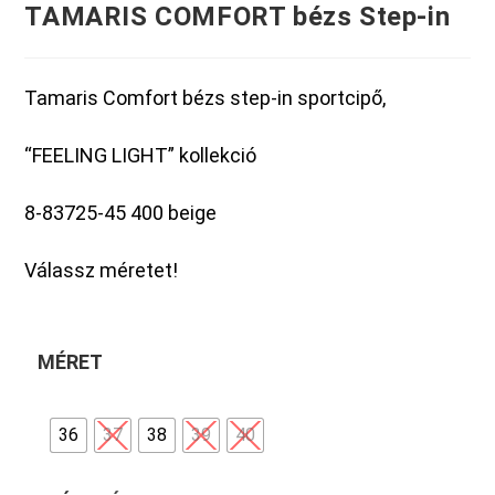
TAMARIS COMFORT bézs Step-in
Tamaris Comfort bézs step-in sportcipő,
“FEELING LIGHT” kollekció
8-83725-45 400 beige
Válassz méretet!
MÉRET
36
37
38
39
40