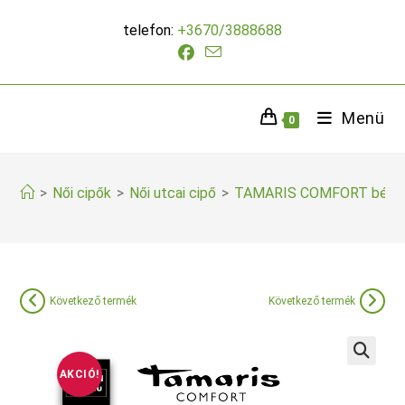
Skip
telefon:
+3670/3888688
to
content
Menü
0
>
Női cipők
>
Női utcai cipő
>
TAMARIS COMFORT bézs 
Következő termék
Következő termék
AKCIÓ!