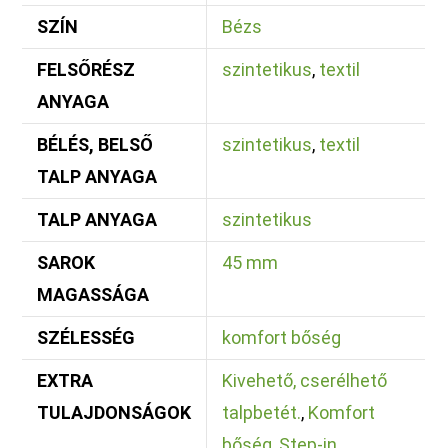
SZÍN
Bézs
FELSŐRÉSZ
szintetikus
,
textil
ANYAGA
BÉLÉS, BELSŐ
szintetikus
,
textil
TALP ANYAGA
TALP ANYAGA
szintetikus
SAROK
45 mm
MAGASSÁGA
SZÉLESSÉG
komfort bőség
EXTRA
Kivehető, cserélhető
TULAJDONSÁGOK
talpbetét.
,
Komfort
bőség
,
Step-in