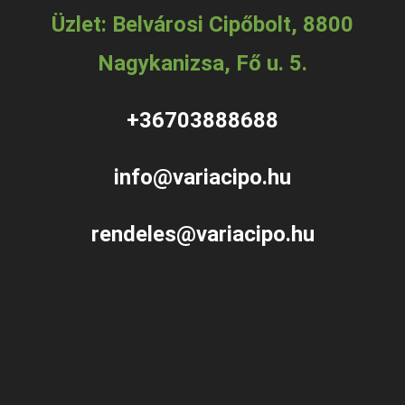
Üzlet: Belvárosi Cipőbolt, 8800
Nagykanizsa, Fő u. 5.
+36703888688
info@variacipo.hu
rendeles@variacipo.hu