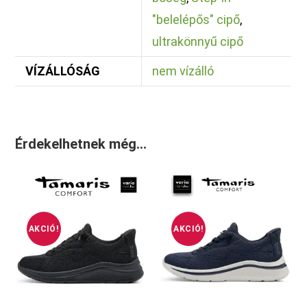
"belelépős" cipő
,
ultrakönnyű cipő
VÍZÁLLÓSÁG
nem vízálló
Érdekelhetnek még…
AKCIÓ!
AKCIÓ!