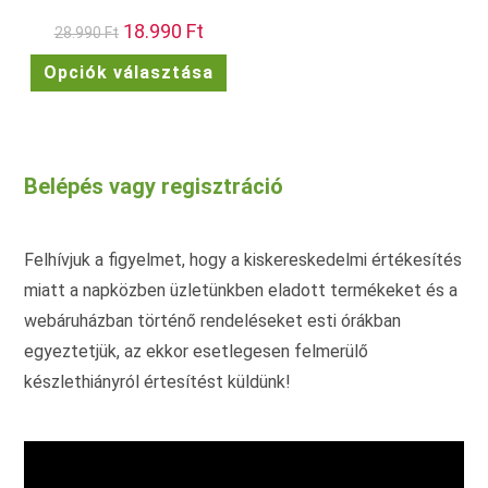
Original
18.990
Ft
Current
28.990
Ft
price
price
was:
is:
Ennek
Opciók választása
28.990 Ft.
18.990 Ft.
a
terméknek
több
variációja
van.
A
változatok
Belépés vagy regisztráció
a
termékoldalon
választhatók
ki
Felhívjuk a figyelmet, hogy a kiskereskedelmi értékesítés
miatt a napközben üzletünkben eladott termékeket és a
webáruházban történő rendeléseket esti órákban
egyeztetjük, az ekkor esetlegesen felmerülő
készlethiányról értesítést küldünk!