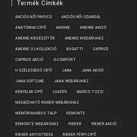
Termék Címkék
AKCIÓS NŐI PAPUCS
AKCIÓS NŐI SZANDÁL
ANATÓMIAI CIPŐ
ANEKKE
ANEKKE AKCIÓ
ANEKKE KIEGÉSZÍTŐK
ANEKKE WEBÁRUHÁZ
ANEKKE ÚJ KOLLEKCIÓ
BUGATTI
CAPRICE
CAPRICE AKCIÓ
G-COMFORT
H SZÉLESSÉGŰ CIPŐ
JANA
JANA AKCIÓ
JANA SOFTLINE
JANA WEBÁRUHÁZ
KÉNYELMI CIPŐ
LOAFER
MARCO TOZZI
MEGBÍZHATÓ RIEKER WEBÁRUHÁZ
MEMÓRIAHABOS TALP
REMONTE
REMONTE WEBÁRUHÁZ
RIEKER
RIEKER AKCIÓ
RIEKER ANTISTRESS
RIEKER FÉRFI CIPŐ