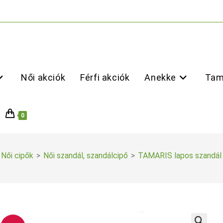
Női akciók
Férfi akciók
Anekke
Tam
0
Női cipők
>
Női szandál, szandálcipő
>
TAMARIS lapos szandál 