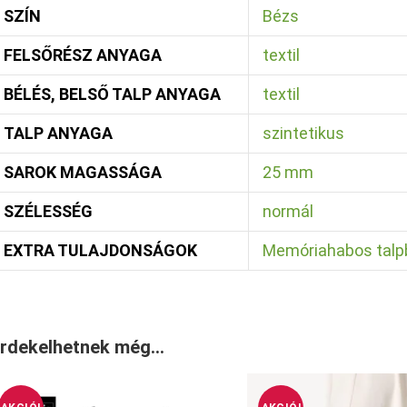
SZÍN
Bézs
FELSŐRÉSZ ANYAGA
textil
BÉLÉS, BELSŐ TALP ANYAGA
textil
TALP ANYAGA
szintetikus
SAROK MAGASSÁGA
25 mm
SZÉLESSÉG
normál
EXTRA TULAJDONSÁGOK
Memóriahabos talp
rdekelhetnek még…