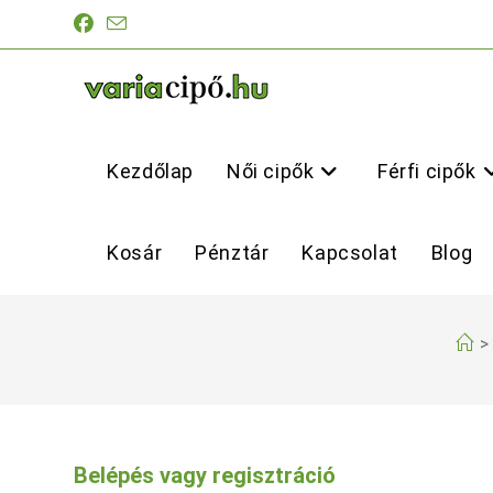
Skip
to
content
Kezdőlap
Női cipők
Férfi cipők
Kosár
Pénztár
Kapcsolat
Blog
>
Belépés vagy regisztráció