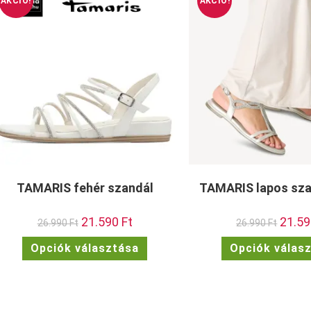
AKCIÓ!
AKCIÓ!
TAMARIS fehér szandál
TAMARIS lapos sza
Original
21.590
Ft
Current
Origina
21.5
26.990
Ft
26.990
Ft
price
price
price
was:
is:
was:
Ennek
Opciók választása
Opciók válas
26.990 Ft.
21.590 Ft.
26.990 
a
terméknek
több
variációja
van.
A
változatok