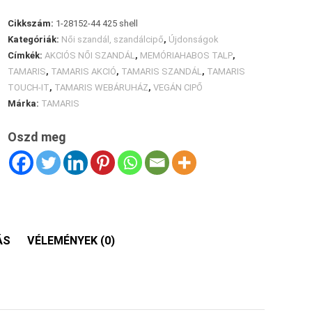
Cikkszám:
1-28152-44 425 shell
Kategóriák:
Női szandál, szandálcipő
,
Újdonságok
Címkék:
AKCIÓS NŐI SZANDÁL
,
MEMÓRIAHABOS TALP
,
TAMARIS
,
TAMARIS AKCIÓ
,
TAMARIS SZANDÁL
,
TAMARIS
TOUCH-IT
,
TAMARIS WEBÁRUHÁZ
,
VEGÁN CIPŐ
Márka:
TAMARIS
Oszd meg
ÁS
VÉLEMÉNYEK (0)