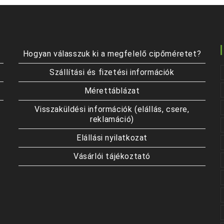
a
termékoldalon
választhatók
ki
Hogyan válasszuk ki a megfelelő cipőméretet?
Szállítási és fizetési információk
Mérettáblázat
Visszaküldési információk (elállás, csere,
reklamáció)
Elállási nyilatkozat
Vásárlói tájékoztató