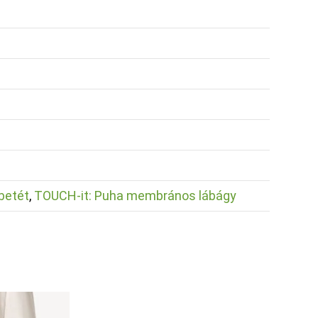
betét
,
TOUCH-it: Puha membrános lábágy