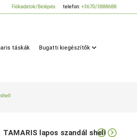
Fiókadatok/Belépés
telefon:
+3670/3888688
aris táskák
Bugatti kiegészítők
shell
TAMARIS lapos szandál shell