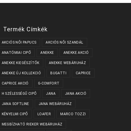
a
termékoldalon
választhatók
ki
Termék Címkék
AKCIÓS NŐI PAPUCS
AKCIÓS NŐI SZANDÁL
ANATÓMIAI CIPŐ
ANEKKE
ANEKKE AKCIÓ
ANEKKE KIEGÉSZÍTŐK
ANEKKE WEBÁRUHÁZ
ANEKKE ÚJ KOLLEKCIÓ
BUGATTI
CAPRICE
CAPRICE AKCIÓ
G-COMFORT
H SZÉLESSÉGŰ CIPŐ
JANA
JANA AKCIÓ
JANA SOFTLINE
JANA WEBÁRUHÁZ
KÉNYELMI CIPŐ
LOAFER
MARCO TOZZI
MEGBÍZHATÓ RIEKER WEBÁRUHÁZ