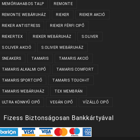
MEMÓRIAHABOS TALP
REMONTE
REMONTE WEBÁRUHÁZ
RIEKER
RIEKER AKCIÓ
RIEKER ANTISTRESS
RIEKER FÉRFI CIPŐ
RIEKERTEX
RIEKER WEBÁRUHÁZ
S.OLIVER
S.OLIVER AKCIÓ
S.OLIVER WEBÁRUHÁZ
SNEAKERS
TAMARIS
TAMARIS AKCIÓ
TAMARIS ALKALMI CIPŐ
TAMARIS COMFORT
TAMARIS SPORTCIPŐ
TAMARIS TOUCH-IT
TAMARIS WEBÁRUHÁZ
TEX MEMBRÁN
ULTRA KÖNNYŰ CIPŐ
VEGÁN CIPŐ
VÍZÁLLÓ CIPŐ
Fizess Biztonságosan Bankkártyával