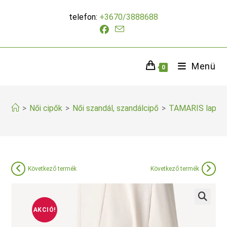
Skip
telefon:
+3670/3888688
to
content
Menü
0
>
Női cipők
>
Női szandál, szandálcipő
>
TAMARIS lapos 
Következő termék
Következő termék
AKCIÓ!
🔍