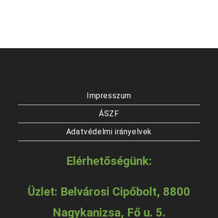
Impresszum
ÁSZF
Adatvédelmi irányelvek
Elérhetőségünk:
Üzlet: Belvárosi Cipőbolt, 8800
Nagykanizsa, Fő u. 5.