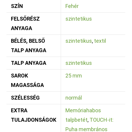
SZÍN
Fehér
FELSŐRÉSZ
szintetikus
ANYAGA
BÉLÉS, BELSŐ
szintetikus
,
textil
TALP ANYAGA
TALP ANYAGA
szintetikus
SAROK
25 mm
MAGASSÁGA
SZÉLESSÉG
normál
EXTRA
Memóriahabos
TULAJDONSÁGOK
talpbetét
,
TOUCH-it:
Puha membrános