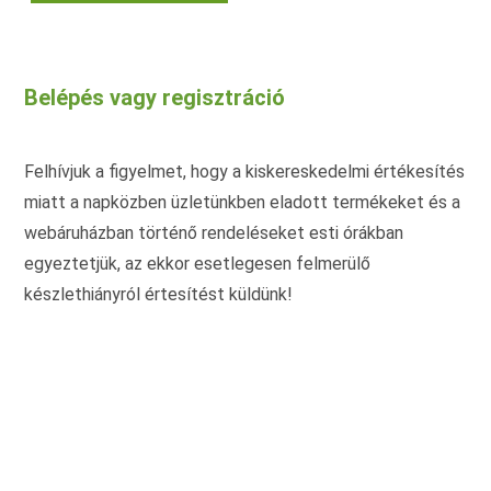
terméknek
több
variációja
van.
A
változatok
Belépés vagy regisztráció
a
termékoldalon
választhatók
ki
Felhívjuk a figyelmet, hogy a kiskereskedelmi értékesítés
miatt a napközben üzletünkben eladott termékeket és a
webáruházban történő rendeléseket esti órákban
egyeztetjük, az ekkor esetlegesen felmerülő
készlethiányról értesítést küldünk!