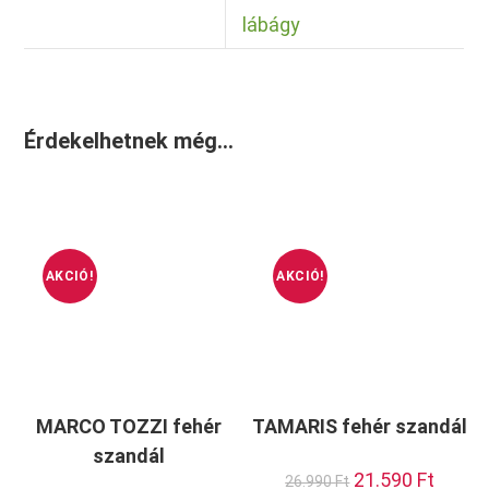
lábágy
Érdekelhetnek még…
AKCIÓ!
AKCIÓ!
MARCO TOZZI fehér
TAMARIS fehér szandál
szandál
Original
21.590
Ft
Current
26.990
Ft