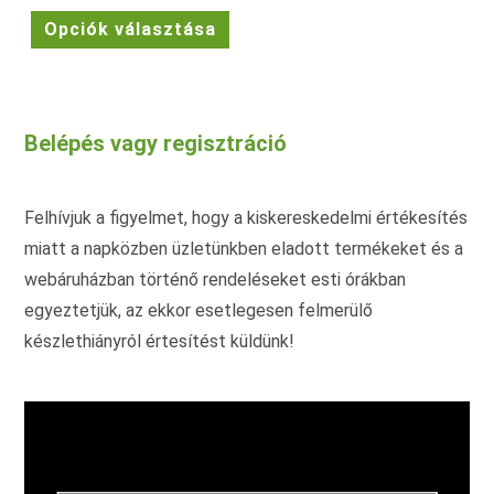
Ennek
Opciók választása
a
terméknek
több
variációja
van.
A
változatok
Belépés vagy regisztráció
a
termékoldalon
választhatók
ki
Felhívjuk a figyelmet, hogy a kiskereskedelmi értékesítés
miatt a napközben üzletünkben eladott termékeket és a
webáruházban történő rendeléseket esti órákban
egyeztetjük, az ekkor esetlegesen felmerülő
készlethiányról értesítést küldünk!