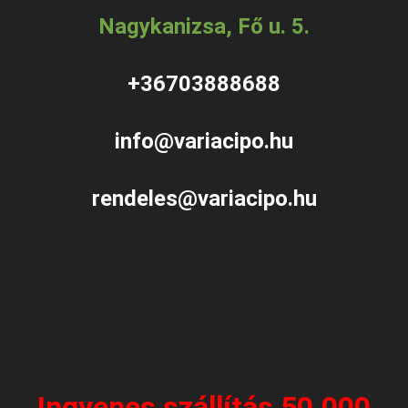
Nagykanizsa, Fő u. 5.
+36703888688
info@variacipo.hu
rendeles@variacipo.hu
Ingyenes szállítás 50.000