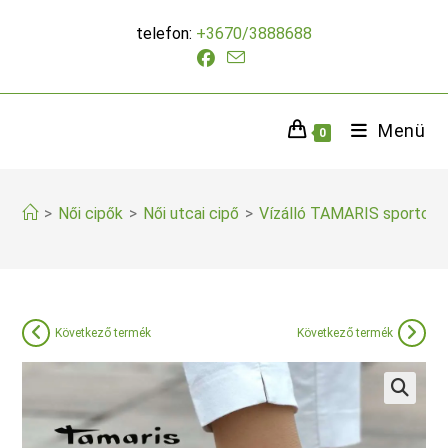
Skip
telefon:
+3670/3888688
to
content
Menü
0
>
Női cipők
>
Női utcai cipő
>
Vízálló TAMARIS sportcip
Következő termék
Következő termék