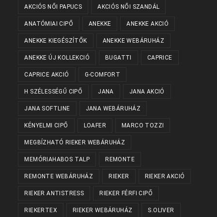
AKCIÓS NŐI PAPUCS
AKCIÓS NŐI SZANDÁL
ANATÓMIAI CIPŐ
ANEKKE
ANEKKE AKCIÓ
ANEKKE KIEGÉSZÍTŐK
ANEKKE WEBÁRUHÁZ
ANEKKE ÚJ KOLLEKCIÓ
BUGATTI
CAPRICE
CAPRICE AKCIÓ
G-COMFORT
H SZÉLESSÉGŰ CIPŐ
JANA
JANA AKCIÓ
JANA SOFTLINE
JANA WEBÁRUHÁZ
KÉNYELMI CIPŐ
LOAFER
MARCO TOZZI
MEGBÍZHATÓ RIEKER WEBÁRUHÁZ
MEMÓRIAHABOS TALP
REMONTE
REMONTE WEBÁRUHÁZ
RIEKER
RIEKER AKCIÓ
RIEKER ANTISTRESS
RIEKER FÉRFI CIPŐ
RIEKERTEX
RIEKER WEBÁRUHÁZ
S.OLIVER