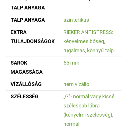
TALP ANYAGA
TALP ANYAGA
szintetikus
EXTRA
RIEKER ANTISTRESS:
TULAJDONSÁGOK
kényelmes bőség,
rugalmas, könnyű talp
SAROK
55 mm
MAGASSÁGA
VÍZÁLLÓSÁG
nem vízálló
SZÉLESSÉG
„G”- normál vagy kissé
szélesebb lábra
(kényelmi szélesség)
,
normál