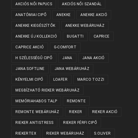
AKCIÓS NŐI PAPUCS
AKCIÓS NŐI SZANDÁL
ANATÓMIAI CIPŐ
ANEKKE
ANEKKE AKCIÓ
ANEKKE KIEGÉSZÍTŐK
ANEKKE WEBÁRUHÁZ
ANEKKE ÚJ KOLLEKCIÓ
BUGATTI
CAPRICE
CAPRICE AKCIÓ
G-COMFORT
H SZÉLESSÉGŰ CIPŐ
JANA
JANA AKCIÓ
JANA SOFTLINE
JANA WEBÁRUHÁZ
KÉNYELMI CIPŐ
LOAFER
MARCO TOZZI
MEGBÍZHATÓ RIEKER WEBÁRUHÁZ
MEMÓRIAHABOS TALP
REMONTE
REMONTE WEBÁRUHÁZ
RIEKER
RIEKER AKCIÓ
RIEKER ANTISTRESS
RIEKER FÉRFI CIPŐ
RIEKERTEX
RIEKER WEBÁRUHÁZ
S.OLIVER