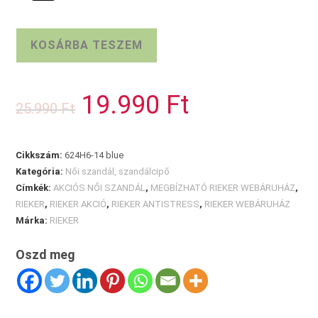
Éktalpú
KOSÁRBA TESZEM
RIEKER
női
szandál
19.990
Ft
Original
Current
25.990
Ft
mennyiség
price
price
was:
is:
25.990 Ft.
19.990 Ft.
Cikkszám:
624H6-14 blue
Kategória:
Női szandál, szandálcipő
Címkék:
AKCIÓS NŐI SZANDÁL
,
MEGBÍZHATÓ RIEKER WEBÁRUHÁZ
,
RIEKER
,
RIEKER AKCIÓ
,
RIEKER ANTISTRESS
,
RIEKER WEBÁRUHÁZ
Márka:
RIEKER
Oszd meg