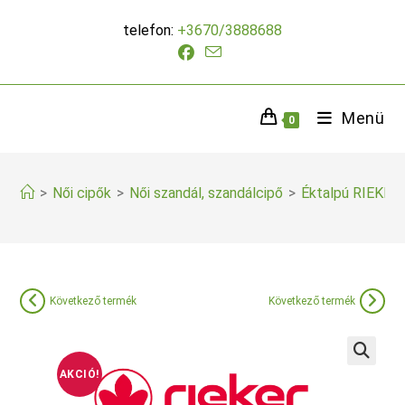
Skip
telefon:
+3670/3888688
to
content
Menü
0
>
Női cipők
>
Női szandál, szandálcipő
>
Éktalpú RIEKER 
Következő termék
Következő termék
AKCIÓ!