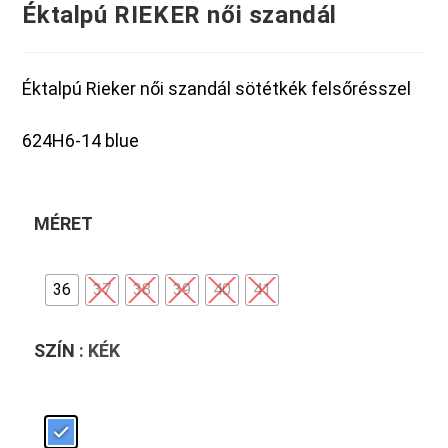
Éktalpú RIEKER női szandál
Éktalpú Rieker női szandál sötétkék felsőrésszel
624H6-14 blue
MÉRET
36
37
38
39
40
41
SZÍN
: KÉK