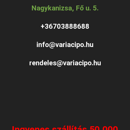
Nagykanizsa, Fő u. 5.
+36703888688
info@variacipo.hu
rendeles@variacipo.hu
Ingyenes szállítás 50.000