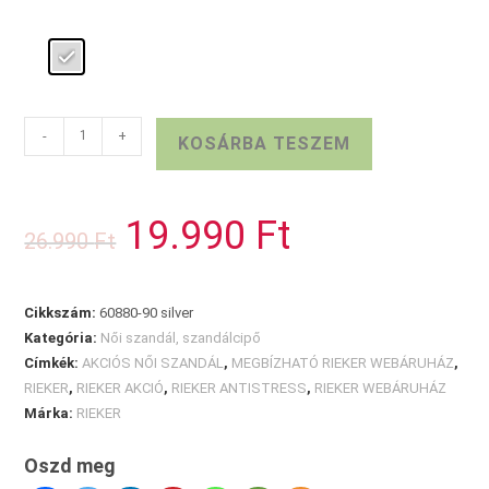
Gumis
-
+
KOSÁRBA TESZEM
RIEKER
női
szandál
19.990
Ft
Original
Current
26.990
Ft
mennyiség
price
price
was:
is:
26.990 Ft.
19.990 Ft.
Cikkszám:
60880-90 silver
Kategória:
Női szandál, szandálcipő
Címkék:
AKCIÓS NŐI SZANDÁL
,
MEGBÍZHATÓ RIEKER WEBÁRUHÁZ
,
RIEKER
,
RIEKER AKCIÓ
,
RIEKER ANTISTRESS
,
RIEKER WEBÁRUHÁZ
Márka:
RIEKER
Oszd meg