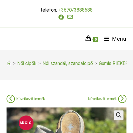
Skip
telefon:
+3670/3888688
to
content
Menü
0
>
Női cipők
>
Női szandál, szandálcipő
>
Gumis RIEKER nő
Következő termék
Következő termék
AKCIÓ!
🔍