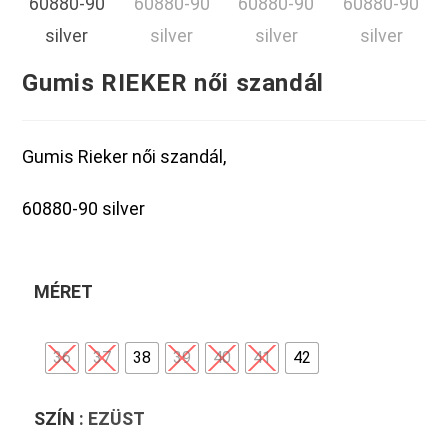
Gumis RIEKER női szandál
Gumis Rieker női szandál,
60880-90 silver
MÉRET
36
37
38
39
40
41
42
SZÍN
: EZÜST