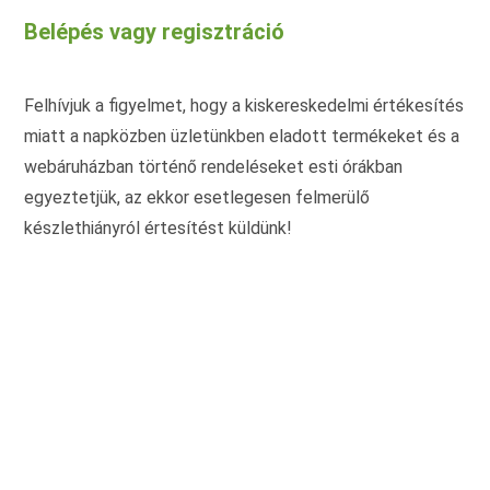
változatok
Belépés vagy regisztráció
a
termékoldalon
választhatók
ki
Felhívjuk a figyelmet, hogy a kiskereskedelmi értékesítés
miatt a napközben üzletünkben eladott termékeket és a
webáruházban történő rendeléseket esti órákban
egyeztetjük, az ekkor esetlegesen felmerülő
készlethiányról értesítést küldünk!