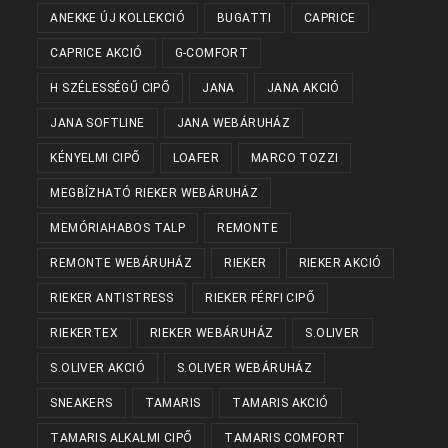
ANEKKE ÚJ KOLLEKCIÓ
BUGATTI
CAPRICE
CAPRICE AKCIÓ
G-COMFORT
H SZÉLESSÉGŰ CIPŐ
JANA
JANA AKCIÓ
JANA SOFTLINE
JANA WEBÁRUHÁZ
KÉNYELMI CIPŐ
LOAFER
MARCO TOZZI
MEGBÍZHATÓ RIEKER WEBÁRUHÁZ
MEMÓRIAHABOS TALP
REMONTE
REMONTE WEBÁRUHÁZ
RIEKER
RIEKER AKCIÓ
RIEKER ANTISTRESS
RIEKER FÉRFI CIPŐ
RIEKERTEX
RIEKER WEBÁRUHÁZ
S.OLIVER
S.OLIVER AKCIÓ
S.OLIVER WEBÁRUHÁZ
SNEAKERS
TAMARIS
TAMARIS AKCIÓ
TAMARIS ALKALMI CIPŐ
TAMARIS COMFORT