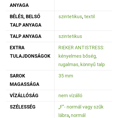
ANYAGA
BÉLÉS, BELSŐ
szintetikus
,
textil
TALP ANYAGA
TALP ANYAGA
szintetikus
EXTRA
RIEKER ANTISTRESS:
TULAJDONSÁGOK
kényelmes bőség,
rugalmas, könnyű talp
SAROK
35 mm
MAGASSÁGA
VÍZÁLLÓSÁG
nem vízálló
SZÉLESSÉG
„F”- normál vagy szűk
lábra
,
normál